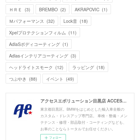
ＨＲＥ
(
3
)
BREMBO
(
2
)
AKRAPOVIC
(
1
)
Ｍパフォーマンス
(
32
)
Lock音
(
18
)
Xpelプロテクションフィルム
(
11
)
AdlaSボディコーティング
(
1
)
Adlasインテリアコーティング
(
3
)
ヘッドライトスモーク
(
12
)
ラッピング
(
18
)
つぶやき
(
88
)
イベント
(
49
)
アクセスエボリューション目黒店 ACCESS EVOLUTION MEGURO
東京都目黒区。BMWをはじめとした輸入車全般の
カスタム・ドレスアップ専門店。 車検・整備・メン
テナンス・修理・部品取付・コーティングなども、
お車のことならトータルでお任せください。
フォロー