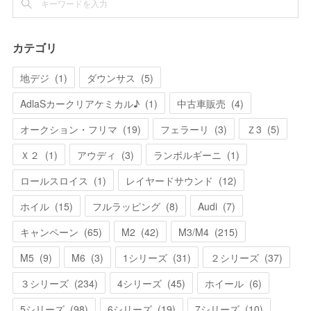
カテゴリ
地デジ
(
1
)
ダウンサス
(
5
)
AdlaSカークリアケミカル♪
(
1
)
中古車販売
(
4
)
オークション・フリマ
(
19
)
フェラーリ
(
3
)
Ｚ3
(
5
)
Ｘ２
(
1
)
アウディ
(
3
)
ランボルギーニ
(
1
)
ロールスロイス
(
1
)
レイヤードサウンド
(
12
)
ホイル
(
15
)
フルラッピング
(
8
)
Audi
(
7
)
キャンペーン
(
65
)
M2
(
42
)
M3/M4
(
215
)
M5
(
9
)
M6
(
3
)
1シリーズ
(
31
)
２シリーズ
(
37
)
３シリーズ
(
234
)
4シリーズ
(
45
)
ホイール
(
6
)
5シリーズ
(
98
)
6シリーズ
(
19
)
7シリーズ
(
10
)