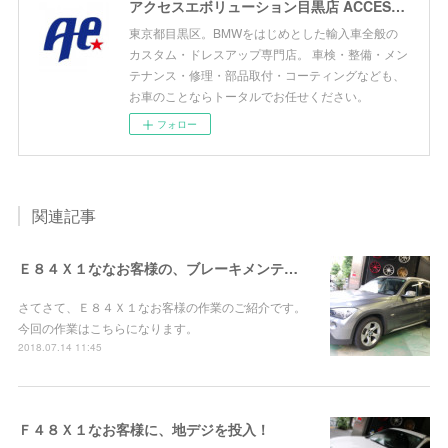
アクセスエボリューション目黒店 ACCESS EVOLUTION MEGURO
東京都目黒区。BMWをはじめとした輸入車全般の
カスタム・ドレスアップ専門店。 車検・整備・メン
テナンス・修理・部品取付・コーティングなども、
お車のことならトータルでお任せください。
フォロー
関連記事
Ｅ８４Ｘ１ななお客様の、ブレーキメンテナンス！
さてさて、Ｅ８４Ｘ１なお客様の作業のご紹介です。
今回の作業はこちらになります。
2018.07.14 11:45
Ｆ４８Ｘ１なお客様に、地デジを投入！