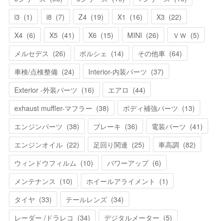
i3
(
1
)
i8
(
7
)
Z4
(
19
)
X1
(
16
)
X3
(
22
)
X4
(
6
)
X5
(
41
)
X6
(
15
)
MINI
(
26
)
ＶＷ
(
5
)
メルセデス
(
26
)
ポルシェ
(
14
)
その他車
(
64
)
車検/点検整備
(
24
)
Interior-内装パーツ
(
37
)
Exterior -外装パーツ
(
16
)
エアロ
(
44
)
exhaust muffler-マフラー
(
38
)
ボディ補強パーツ
(
13
)
エンジンパーツ
(
38
)
ブレーキ
(
36
)
電装パーツ
(
41
)
エンジンオイル
(
22
)
足回り関連
(
25
)
車高調
(
82
)
ウィンドウフィルム
(
10
)
パワーアップ
(
6
)
メンテナンス
(
10
)
ホイールアライメント
(
1
)
タイヤ
(
33
)
テールレンズ
(
34
)
レーダー /ドラレコ
(
34
)
デジタルメーター
(
5
)