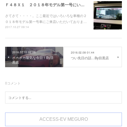
Ｆ４８Ｘ１ ２０１８年モデル第一号にいろいろと！
さてさて・・・・。ここ最近ではいろいろな車種の２
０１８年モデル第一号車にご来店いただいておりま…
2017.10.27 09:14
2016.02.11 02:06
2016.02.08 01:44
ポカポカ陽気な今日！By目
つい先日の話…By目黒店
黒店
0
コメント
ACCESS-EV MEGURO