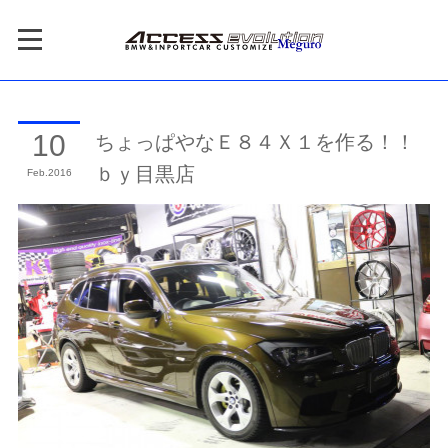
ちょっぱやなＥ８４Ｘ１を作る！！
10
ｂｙ目黒店
Feb
2016