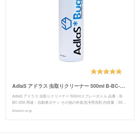
AdlaS アドラス 虫取りクリーナー 500ml B-BC-050 ボディ・ガラスに付いた虫・鳥糞、傷をつけずに分解除去
AdlaS アドラス 虫取りクリーナー 500mlスプレーボトル 品番：B-
BC-050 用途：自動車ボディ その他の外装洗浄用洗剤 内容量：50…
Amazon.co.jp