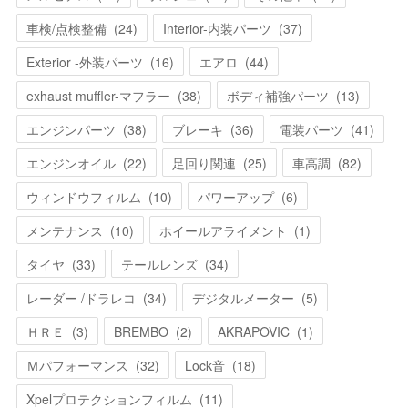
車検/点検整備
(
24
)
Interior-内装パーツ
(
37
)
Exterior -外装パーツ
(
16
)
エアロ
(
44
)
exhaust muffler-マフラー
(
38
)
ボディ補強パーツ
(
13
)
エンジンパーツ
(
38
)
ブレーキ
(
36
)
電装パーツ
(
41
)
エンジンオイル
(
22
)
足回り関連
(
25
)
車高調
(
82
)
ウィンドウフィルム
(
10
)
パワーアップ
(
6
)
メンテナンス
(
10
)
ホイールアライメント
(
1
)
タイヤ
(
33
)
テールレンズ
(
34
)
レーダー /ドラレコ
(
34
)
デジタルメーター
(
5
)
ＨＲＥ
(
3
)
BREMBO
(
2
)
AKRAPOVIC
(
1
)
Ｍパフォーマンス
(
32
)
Lock音
(
18
)
Xpelプロテクションフィルム
(
11
)