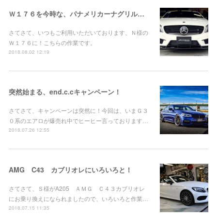
Ｗ１７６を今時な、パナメリカーナグリルに！
さてさて、いつもご利用いただいております、Ｎ様の
Ｗ１７６に！こちらの作業です。
2018.08.02 12:19
突然始まる、end.c.cキャンペーン！
さてさて、キャンペーンは突然に！今回は、いまＧ３
０系のエアロが爆売れ中でヒーヒー言っております…
2018.07.26 12:55
AMG C43 カブリオレにいろいろと！
さてさて、Ｓ様がA205 ＡＭＧ Ｃ４３カブリオレ
にお乗り換えになられましたので、いろいろと作業…
2018.07.15 11:35