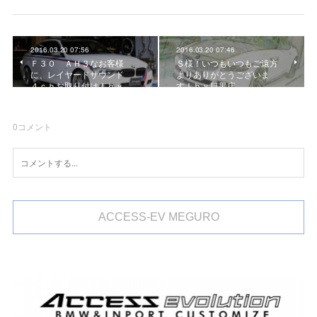
2016.03.20 07:56
2016.03.20 07:46
Ｆ３０ ＡＨ３なお客様
Ｓ様！いつもいつもご遠方
に、レイヤードサウンド
よりありがとうございま
４ｃｈお取り付け！ｂｙ…
す！ｂｙ目黒店
0
コメント
ACCESS-EV MEGURO