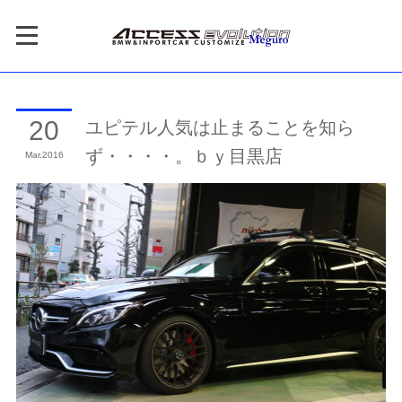
ユピテル人気は止まることを知ら
20
ず・・・・。ｂｙ目黒店
Mar
2016