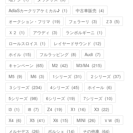
AdlaSカークリアケミカル♪
(
1
)
中古車販売
(
4
)
オークション・フリマ
(
19
)
フェラーリ
(
3
)
Ｚ3
(
5
)
Ｘ２
(
1
)
アウディ
(
3
)
ランボルギーニ
(
1
)
ロールスロイス
(
1
)
レイヤードサウンド
(
12
)
ホイル
(
15
)
フルラッピング
(
8
)
Audi
(
7
)
キャンペーン
(
65
)
M2
(
42
)
M3/M4
(
215
)
M5
(
9
)
M6
(
3
)
1シリーズ
(
31
)
２シリーズ
(
37
)
３シリーズ
(
234
)
4シリーズ
(
45
)
ホイール
(
6
)
5シリーズ
(
98
)
6シリーズ
(
19
)
7シリーズ
(
10
)
i3
(
1
)
i8
(
7
)
Z4
(
19
)
X1
(
16
)
X3
(
22
)
X4
(
6
)
X5
(
41
)
X6
(
15
)
MINI
(
26
)
ＶＷ
(
5
)
メルセデス
(
26
)
ポルシェ
(
14
)
その他車
(
64
)