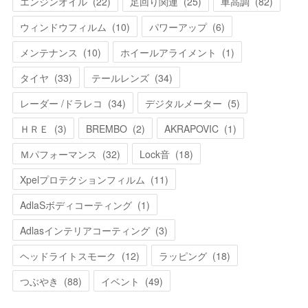
エンジンオイル
(
22
)
足回り関連
(
25
)
車高調
(
82
)
ウィンドウフィルム
(
10
)
パワーアップ
(
6
)
メンテナンス
(
10
)
ホイールアライメント
(
1
)
タイヤ
(
33
)
テールレンズ
(
34
)
レーダー /ドラレコ
(
34
)
デジタルメーター
(
5
)
ＨＲＥ
(
3
)
BREMBO
(
2
)
AKRAPOVIC
(
1
)
Ｍパフォーマンス
(
32
)
Lock音
(
18
)
Xpelプロテクションフィルム
(
11
)
AdlaSボディコーティング
(
1
)
Adlasインテリアコーティング
(
3
)
ヘッドライトスモーク
(
12
)
ラッピング
(
18
)
つぶやき
(
88
)
イベント
(
49
)