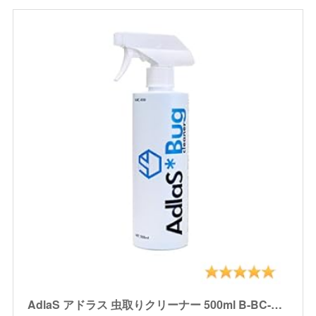
AdlaS アドラス 虫取りクリーナー 500ml B-BC-050 ボディ・ガラスに付いた虫・鳥糞、傷をつけずに分解除去