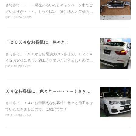
さてさて・・・・現在いろいろとキャンペーン中でご
ざいますが・・・。もうやばい（笑）ほんと皆様あ…
2017.02.24 02:22
Ｆ２６Ｘ４なお客様に、色々と！
さてさて、Ｅ９１からお乗換えのＮさまの、Ｆ２６Ｘ
４なお客様に色々と施工させていただきましたので…
2016.10.20 07:21
Ｘ４なお客様に、色々と～～～～～！ｂｙ目黒店
さてさて、Ｘ４にお乗換えなお客様に色々と施工させ
ていただきましたので、ご紹介です！
2016.07.03 09:03