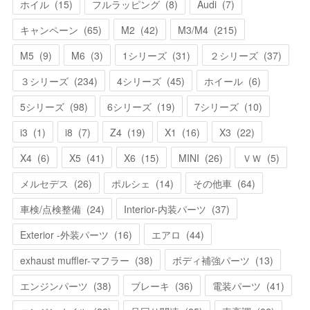
ホイル
(
15
)
フルラッピング
(
8
)
Audi
(
7
)
キャンペーン
(
65
)
M2
(
42
)
M3/M4
(
215
)
M5
(
9
)
M6
(
3
)
1シリーズ
(
31
)
２シリーズ
(
37
)
３シリーズ
(
234
)
4シリーズ
(
45
)
ホイール
(
6
)
5シリーズ
(
98
)
6シリーズ
(
19
)
7シリーズ
(
10
)
i3
(
1
)
i8
(
7
)
Z4
(
19
)
X1
(
16
)
X3
(
22
)
X4
(
6
)
X5
(
41
)
X6
(
15
)
MINI
(
26
)
ＶＷ
(
5
)
メルセデス
(
26
)
ポルシェ
(
14
)
その他車
(
64
)
車検/点検整備
(
24
)
Interior-内装パーツ
(
37
)
Exterior -外装パーツ
(
16
)
エアロ
(
44
)
exhaust muffler-マフラー
(
38
)
ボディ補強パーツ
(
13
)
エンジンパーツ
(
38
)
ブレーキ
(
36
)
電装パーツ
(
41
)