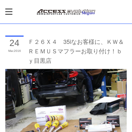
Ｆ２６Ｘ４ 35iなお客様に、ＫＷ＆
24
ＲＥＭＵＳマフラーお取り付け！ｂ
Mar
2016
ｙ目黒店