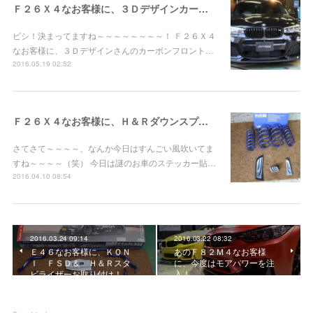
Ｆ２６Ｘ４なお客様に、３Ｄデザインカーボンリップスポイラーお取り付け！ｂｙ目黒店
ビシ！決まってますね～～～～～～～～！ Ｆ２６Ｘ４
なお客様に、３Ｄデザインさんのカーボンフロント…
2016.05.19 02:52
Ｆ２６Ｘ４なお客様に、Ｈ＆Ｒダウンスプリングお取り付け！ｂｙ目黒店
さてさて～～～～、なんか今日はすんごい風吹いてま
すね～～～～（笑） 今日は謎のお車のステッカー貼…
2016.04.10 08:54
2016.03.24 09:14
2016.03.22 08:32
Ｅ４６なお客様に、ＫＯＮ
あのＦ８２Ｍ４なお客様
Ｉ ＦＳＤ＆ Ｈ＆Ｒスタ
に、今度はモアパワーを注
ビライザーお取り付け！…
入！