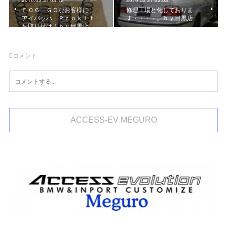
Ｆ０６ ＧＣなお客様に、
修理工場と化しておりま
アイバッハ Ｐｒｏｋｉｔ
す・・・・。ｂｙ目黒店
お取り付け！ｂｙ目黒店
0
コメント
ACCESS-EV MEGURO