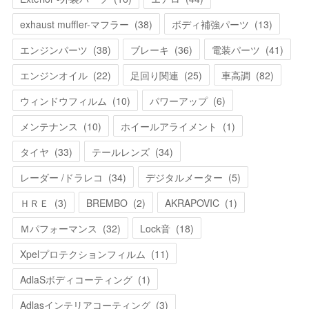
exhaust muffler-マフラー
(
38
)
ボディ補強パーツ
(
13
)
エンジンパーツ
(
38
)
ブレーキ
(
36
)
電装パーツ
(
41
)
エンジンオイル
(
22
)
足回り関連
(
25
)
車高調
(
82
)
ウィンドウフィルム
(
10
)
パワーアップ
(
6
)
メンテナンス
(
10
)
ホイールアライメント
(
1
)
タイヤ
(
33
)
テールレンズ
(
34
)
レーダー /ドラレコ
(
34
)
デジタルメーター
(
5
)
ＨＲＥ
(
3
)
BREMBO
(
2
)
AKRAPOVIC
(
1
)
Ｍパフォーマンス
(
32
)
Lock音
(
18
)
Xpelプロテクションフィルム
(
11
)
AdlaSボディコーティング
(
1
)
Adlasインテリアコーティング
(
3
)