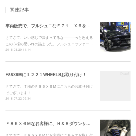
関連記事
車両販売で、フルシュニなＥ７１ Ｘ６を販売させていただきました。
さてさて、いい感じで決まってるな―――っと思える
このＳ様の思いれの詰まった、フルシュニッツァー…
2018.08.20 11:14
F86X6Mに１２２１WHEELSお取り付け！
さてさて、Ｔ様のＦ８６Ｘ６Ｍにこちらのお取り付け
でございます！
2018.07.22 09:34
Ｆ８６Ｘ６Ｍなお客様に、Ｈ＆Ｒダウンサスなど！
さてさて、Ｆ８５Ｘ６Ｍなお客様にこちらのお取り付