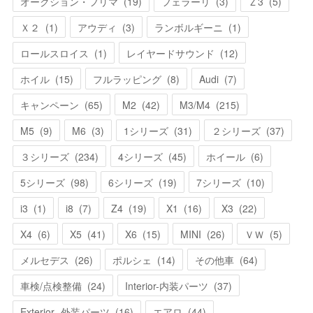
オークション・フリマ
(
19
)
フェラーリ
(
3
)
Ｚ3
(
5
)
Ｘ２
(
1
)
アウディ
(
3
)
ランボルギーニ
(
1
)
ロールスロイス
(
1
)
レイヤードサウンド
(
12
)
ホイル
(
15
)
フルラッピング
(
8
)
Audi
(
7
)
キャンペーン
(
65
)
M2
(
42
)
M3/M4
(
215
)
M5
(
9
)
M6
(
3
)
1シリーズ
(
31
)
２シリーズ
(
37
)
３シリーズ
(
234
)
4シリーズ
(
45
)
ホイール
(
6
)
5シリーズ
(
98
)
6シリーズ
(
19
)
7シリーズ
(
10
)
i3
(
1
)
i8
(
7
)
Z4
(
19
)
X1
(
16
)
X3
(
22
)
X4
(
6
)
X5
(
41
)
X6
(
15
)
MINI
(
26
)
ＶＷ
(
5
)
メルセデス
(
26
)
ポルシェ
(
14
)
その他車
(
64
)
車検/点検整備
(
24
)
Interior-内装パーツ
(
37
)
Exterior -外装パーツ
(
16
)
エアロ
(
44
)