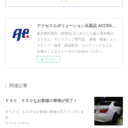
アクセスエボリューション目黒店 ACCESS EVOLUTION MEGURO
東京都目黒区。BMWをはじめとした輸入車全般の
カスタム・ドレスアップ専門店。 車検・整備・メン
テナンス・修理・部品取付・コーティングなども、
お車のことならトータルでお任せください。
フォロー
関連記事
Ｅ６０ ５５０なお客様の車検が完了！
さてさて、Ｅ６０なお客様の車検が完了でございま
す。
2018.08.12 08:32