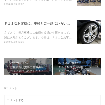
2018.07.19 12:02
Ｆ１１なお客様に、車検とご一緒にいろいろと！ｂｙ目黒店
さてさて、毎月車検のご依頼を皆様から頂きまして、
誠にありがとうございます。今回は、Ｆ１１なお客…
2018.07.08 10:35
2016.05.01 07:01
2016.05.01 06:53
救援物資は無事に熊本の
Ｆ８０Ｍ３なお客様に、ａ
方々に届けられました！ｂ
ｆｅ エアーインテークシ
ｙ目黒店
ステムお取り付け！ｂｙ…
0
コメント