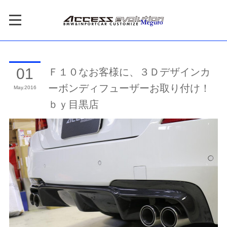
Ｆ１０なお客様に、３Ｄデザインカ
01
ーボンディフューザーお取り付け！
May
2016
ｂｙ目黒店