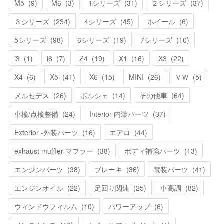
M5
(
9
)
M6
(
3
)
1シリーズ
(
31
)
２シリーズ
(
37
)
３シリーズ
(
234
)
4シリーズ
(
45
)
ホイール
(
6
)
5シリーズ
(
98
)
6シリーズ
(
19
)
7シリーズ
(
10
)
i3
(
1
)
i8
(
7
)
Z4
(
19
)
X1
(
16
)
X3
(
22
)
X4
(
6
)
X5
(
41
)
X6
(
15
)
MINI
(
26
)
ＶＷ
(
5
)
メルセデス
(
26
)
ポルシェ
(
14
)
その他車
(
64
)
車検/点検整備
(
24
)
Interior-内装パーツ
(
37
)
Exterior -外装パーツ
(
16
)
エアロ
(
44
)
exhaust muffler-マフラー
(
38
)
ボディ補強パーツ
(
13
)
エンジンパーツ
(
38
)
ブレーキ
(
36
)
電装パーツ
(
41
)
エンジンオイル
(
22
)
足回り関連
(
25
)
車高調
(
82
)
ウィンドウフィルム
(
10
)
パワーアップ
(
6
)