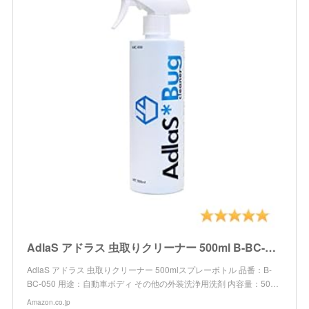
AdlaS アドラス 虫取りクリーナー 500ml B-BC-050 ボディ・ガラスに付いた虫・鳥糞、傷をつけずに分解除去
AdlaS アドラス 虫取りクリーナー 500mlスプレーボトル 品番：B-
BC-050 用途：自動車ボディ その他の外装洗浄用洗剤 内容量：50…
Amazon.co.jp