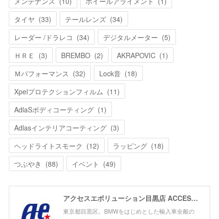
メンテナンス
(
10
)
ホイールアライメント
(
1
)
タイヤ
(
33
)
テールレンズ
(
34
)
レーダー /ドラレコ
(
34
)
デジタルメーター
(
5
)
ＨＲＥ
(
3
)
BREMBO
(
2
)
AKRAPOVIC
(
1
)
Ｍパフォーマンス
(
32
)
Lock音
(
18
)
Xpelプロテクションフィルム
(
11
)
AdlaSボディコーティング
(
1
)
Adlasインテリアコーティング
(
3
)
ヘッドライトスモーク
(
12
)
ラッピング
(
18
)
つぶやき
(
88
)
イベント
(
49
)
アクセスエボリューション目黒店 ACCESS EVOLUTION MEGURO
東京都目黒区。BMWをはじめとした輸入車全般の