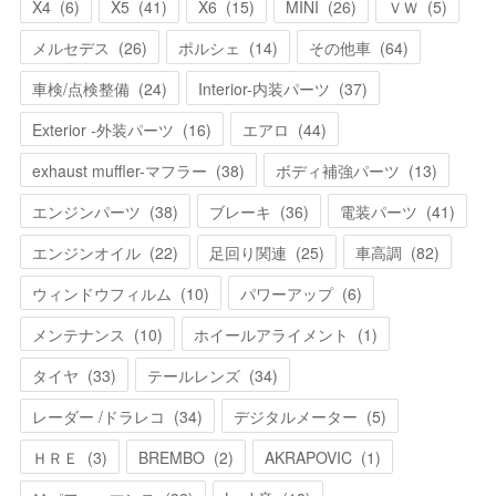
X4
(
6
)
X5
(
41
)
X6
(
15
)
MINI
(
26
)
ＶＷ
(
5
)
メルセデス
(
26
)
ポルシェ
(
14
)
その他車
(
64
)
車検/点検整備
(
24
)
Interior-内装パーツ
(
37
)
Exterior -外装パーツ
(
16
)
エアロ
(
44
)
exhaust muffler-マフラー
(
38
)
ボディ補強パーツ
(
13
)
エンジンパーツ
(
38
)
ブレーキ
(
36
)
電装パーツ
(
41
)
エンジンオイル
(
22
)
足回り関連
(
25
)
車高調
(
82
)
ウィンドウフィルム
(
10
)
パワーアップ
(
6
)
メンテナンス
(
10
)
ホイールアライメント
(
1
)
タイヤ
(
33
)
テールレンズ
(
34
)
レーダー /ドラレコ
(
34
)
デジタルメーター
(
5
)
ＨＲＥ
(
3
)
BREMBO
(
2
)
AKRAPOVIC
(
1
)