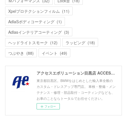
Ｍパフォーマンス
(
32
)
Lock音
(
18
)
Xpelプロテクションフィルム
(
11
)
AdlaSボディコーティング
(
1
)
Adlasインテリアコーティング
(
3
)
ヘッドライトスモーク
(
12
)
ラッピング
(
18
)
つぶやき
(
88
)
イベント
(
49
)
アクセスエボリューション目黒店 ACCESS EVOLUTION MEGURO
東京都目黒区。BMWをはじめとした輸入車全般の
カスタム・ドレスアップ専門店。 車検・整備・メン
テナンス・修理・部品取付・コーティングなども、
お車のことならトータルでお任せください。
フォロー