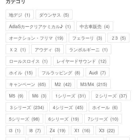
カテゴリ
地デジ
(
1
)
ダウンサス
(
5
)
AdlaSカークリアケミカル♪
(
1
)
中古車販売
(
4
)
オークション・フリマ
(
19
)
フェラーリ
(
3
)
Ｚ3
(
5
)
Ｘ２
(
1
)
アウディ
(
3
)
ランボルギーニ
(
1
)
ロールスロイス
(
1
)
レイヤードサウンド
(
12
)
ホイル
(
15
)
フルラッピング
(
8
)
Audi
(
7
)
キャンペーン
(
65
)
M2
(
42
)
M3/M4
(
215
)
M5
(
9
)
M6
(
3
)
1シリーズ
(
31
)
２シリーズ
(
37
)
３シリーズ
(
234
)
4シリーズ
(
45
)
ホイール
(
6
)
5シリーズ
(
98
)
6シリーズ
(
19
)
7シリーズ
(
10
)
i3
(
1
)
i8
(
7
)
Z4
(
19
)
X1
(
16
)
X3
(
22
)