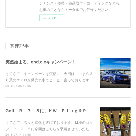
テナンス・修理・部品取付・コーティングなども、
お車のことならトータルでお任せください。
フォロー
関連記事
突然始まる、end.c.cキャンペーン！
さてさて、キャンペーンは突然に！今回は、いまＧ３
０系のエアロが爆売れ中でヒーヒー言っております…
2018.07.26 12:55
Golf Ｒ ７．５に、ＫＷ Ｐｌｕｇ＆Ｐｌａｙお取り付け！
さてさて、着々と進化を遂げております、Ｍ様のゴル
フ Ｒ ７．５に今回はこちらを装着させていただ…
2018.07.14 11:58