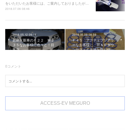
をいただいたお客様には、ご案内しておりましたが…
2018.07.06 08:46
2016.05.12 09:16
2016.05.09 08:59
超絶ド新車のＦ２２ Ｍ２
Ｆ４５ アクティブツアラ
３５なお客様に色々と！目
ーなお客様に、Ｈ＆Ｒダウ
黒店
ンサス・ＣＰＭお取り付…
0
コメント
ACCESS-EV MEGURO