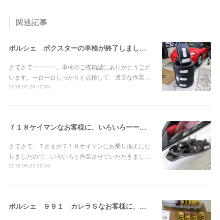
関連記事
ポルシェ ボクスターの車検が終了しました！
さてさてーーーー。車検のご依頼誠にありがとうござ
います。一台一台しっかりと点検して、適正な作業…
2018.07.26 12:03
７１８ケイマンなお客様に、いろいろーーーーー！
さてさて、Ｔさまが７１８ケイマンにお乗り換えにな
りましたので、いろいろと作業させていただきまし…
2018.06.22 02:40
ポルシェ ９９１ カレラＳなお客様に、ＫＷ Ｖｅｒ３お取り付け！