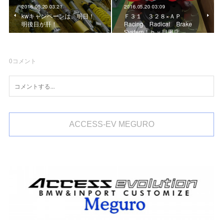
2016.05.20 03:21
2016.05.20 03:09
kwキャンペーンは、明日！
Ｆ３１ ３２８×ＡＰ
明後日が肝！
Racing Radical Brake
System！ｂｙ目黒店
0
コメント
ACCESS-EV MEGURO