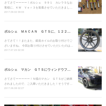
さてさてーーーー！ポルシェ ９９１ カレラＳなお
客様に、ＫＷ Ｖｅｒ３を装着させていただきまし…
2017.09.02 09:03
ポルシェ ＭＡＣＡＮ ＧＴＳに、１２２１ Ｗｈｅｅｌお取り付け！
さてさて！！またまた、鍛造ホイルのお取り付けでご
ざいますね。 今回お取り付けさせていただいたのは…
2017.07.23 02:30
ポルシェ マカン ＧＴＳにウィンドウフィルム施工！
さてさてーーーーー！Ｎ様のマカン ＧＴＳがご納車
されましたので、ご入庫いただきました！そうです…
2017.06.08 02:27