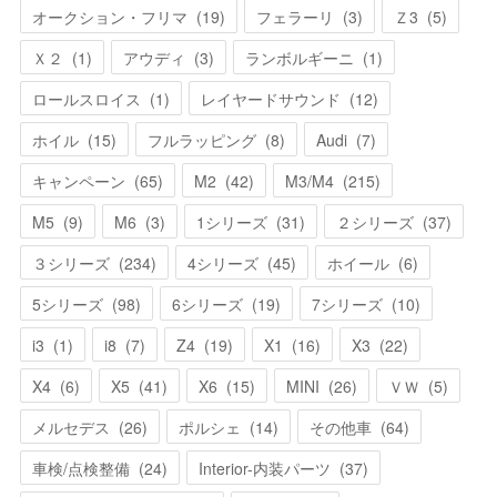
オークション・フリマ
(
19
)
フェラーリ
(
3
)
Ｚ3
(
5
)
Ｘ２
(
1
)
アウディ
(
3
)
ランボルギーニ
(
1
)
ロールスロイス
(
1
)
レイヤードサウンド
(
12
)
ホイル
(
15
)
フルラッピング
(
8
)
Audi
(
7
)
キャンペーン
(
65
)
M2
(
42
)
M3/M4
(
215
)
M5
(
9
)
M6
(
3
)
1シリーズ
(
31
)
２シリーズ
(
37
)
３シリーズ
(
234
)
4シリーズ
(
45
)
ホイール
(
6
)
5シリーズ
(
98
)
6シリーズ
(
19
)
7シリーズ
(
10
)
i3
(
1
)
i8
(
7
)
Z4
(
19
)
X1
(
16
)
X3
(
22
)
X4
(
6
)
X5
(
41
)
X6
(
15
)
MINI
(
26
)
ＶＷ
(
5
)
メルセデス
(
26
)
ポルシェ
(
14
)
その他車
(
64
)
車検/点検整備
(
24
)
Interior-内装パーツ
(
37
)