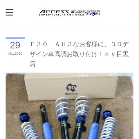
Ｆ３０ ＡＨ３なお客様に、３Ｄデ
29
ザイン車高調お取り付け！ｂｙ目黒
May
2016
店