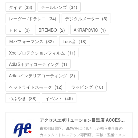
タイヤ
(
33
)
テールレンズ
(
34
)
レーダー /ドラレコ
(
34
)
デジタルメーター
(
5
)
ＨＲＥ
(
3
)
BREMBO
(
2
)
AKRAPOVIC
(
1
)
Ｍパフォーマンス
(
32
)
Lock音
(
18
)
Xpelプロテクションフィルム
(
11
)
AdlaSボディコーティング
(
1
)
Adlasインテリアコーティング
(
3
)
ヘッドライトスモーク
(
12
)
ラッピング
(
18
)
つぶやき
(
88
)
イベント
(
49
)
アクセスエボリューション目黒店 ACCESS EVOLUTION MEGURO
東京都目黒区。BMWをはじめとした輸入車全般の
カスタム・ドレスアップ専門店。 車検・整備・メン