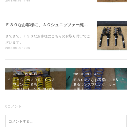
2018.08.19 11:45
Ｆ３０なお客様に、ＡＣシュニッツァー純正形状サスペンションお取り付け！
さてさて、Ｆ３０なお客様にこちらのお取り付けでご
ざいます。
2018.08.09 12:36
2016.05.29 06:49
2016.05.29 06:47
ＡＭＧ Ｗ２０５ Ｃ６３
Ｆ８０Ｍ３なお客様に、Ｈ&
ワゴンに、ＫＷ
Ｒダウンスプリング！ｂｙ
COILOVER SPRINGお取…
目黒店
0
コメント