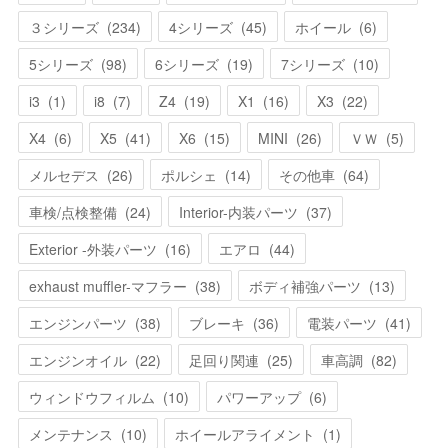
３シリーズ
(
234
)
4シリーズ
(
45
)
ホイール
(
6
)
5シリーズ
(
98
)
6シリーズ
(
19
)
7シリーズ
(
10
)
i3
(
1
)
i8
(
7
)
Z4
(
19
)
X1
(
16
)
X3
(
22
)
X4
(
6
)
X5
(
41
)
X6
(
15
)
MINI
(
26
)
ＶＷ
(
5
)
メルセデス
(
26
)
ポルシェ
(
14
)
その他車
(
64
)
車検/点検整備
(
24
)
Interior-内装パーツ
(
37
)
Exterior -外装パーツ
(
16
)
エアロ
(
44
)
exhaust muffler-マフラー
(
38
)
ボディ補強パーツ
(
13
)
エンジンパーツ
(
38
)
ブレーキ
(
36
)
電装パーツ
(
41
)
エンジンオイル
(
22
)
足回り関連
(
25
)
車高調
(
82
)
ウィンドウフィルム
(
10
)
パワーアップ
(
6
)
メンテナンス
(
10
)
ホイールアライメント
(
1
)