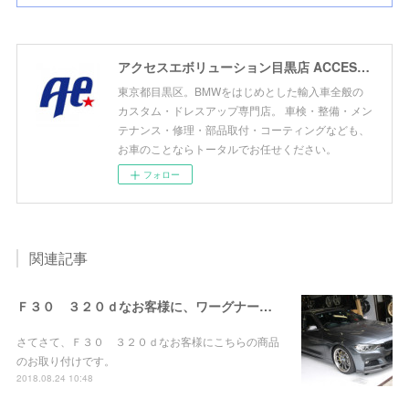
アクセスエボリューション目黒店 ACCESS EVOLUTION MEGURO
東京都目黒区。BMWをはじめとした輸入車全般の
カスタム・ドレスアップ専門店。 車検・整備・メン
テナンス・修理・部品取付・コーティングなども、
お車のことならトータルでお任せください。
フォロー
関連記事
Ｆ３０ ３２０ｄなお客様に、ワーグナーインタークーラー＆ＦＴＰチャージパイプお取り付け！
さてさて、Ｆ３０ ３２０ｄなお客様にこちらの商品
のお取り付けです。
2018.08.24 10:48