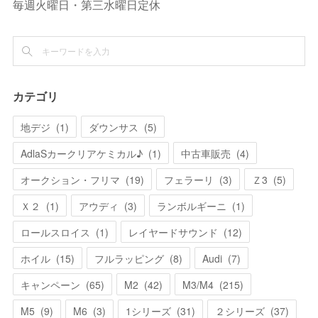
毎週火曜日・第三水曜日定休
カテゴリ
地デジ
(
1
)
ダウンサス
(
5
)
AdlaSカークリアケミカル♪
(
1
)
中古車販売
(
4
)
オークション・フリマ
(
19
)
フェラーリ
(
3
)
Ｚ3
(
5
)
Ｘ２
(
1
)
アウディ
(
3
)
ランボルギーニ
(
1
)
ロールスロイス
(
1
)
レイヤードサウンド
(
12
)
ホイル
(
15
)
フルラッピング
(
8
)
Audi
(
7
)
キャンペーン
(
65
)
M2
(
42
)
M3/M4
(
215
)
M5
(
9
)
M6
(
3
)
1シリーズ
(
31
)
２シリーズ
(
37
)