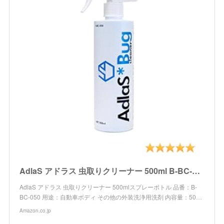
AdlaS アドラス 虫取りクリーナー 500ml B-BC-050 ボディ・ガラスに付いた虫・鳥糞、傷をつけずに分解除去
AdlaS アドラス 虫取りクリーナー 500mlスプレーボトル 品番：B-
BC-050 用途：自動車ボディ その他の外装洗浄用洗剤 内容量：50…
Amazon.co.jp