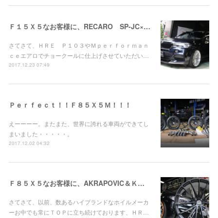
Ｆ１５Ｘ５なお客様に、RECARO SP-JC×２お取り付け！
さてさて、ＨＲＥ Ｐ１０３やＭｐｅｒｆｏｒｍａｎ
ｃｅエアロでチョークールに仕上げさせていただい…
2017.12.23 07:49
Ｐｅｒｆｅｃｔ！！Ｆ８５Ｘ５Ｍ！！！
えーーーー。またまた、世界に誇れる車両ができてし
まいました・・・・・。
2017.12.02 04:32
Ｆ８５Ｘ５なお客様に、AKRAPOVIC＆ＫＷ Ｖｅｒ３お取り付け！
さてさて、以前、数あるハイブランドなホイルメーカ
ーお中でも常にＴＯＰに立ち続けております、ＨＲ…