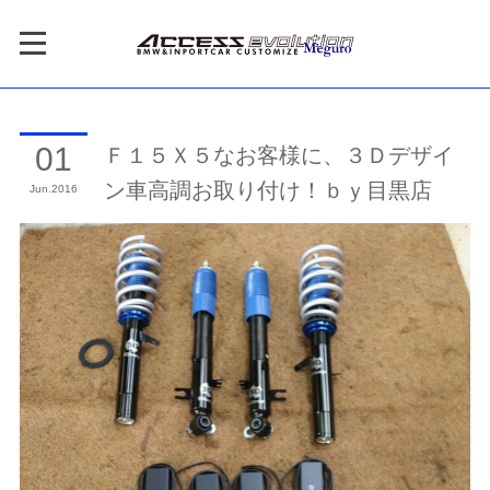
Ｆ１５Ｘ５なお客様に、３Ｄデザイ
01
ン車高調お取り付け！ｂｙ目黒店
Jun
2016