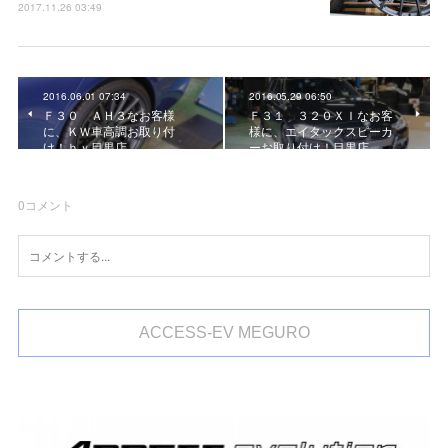
2017.11.26 03:49
2016.06.01 07:34
2016.05.29 06:50
Ｆ３０ ＡＨ３なお客様
Ｆ３１ ３２０ＸＩなお客
に、ＫＷ車高調お取り付
様に、エイタックスピーカ
け！ｂｙ目黒店
ーお取り付け！目黒店
0
コメント
ACCESS-EV MEGURO