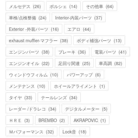
メルセデス
(
26
)
ポルシェ
(
14
)
その他車
(
64
)
車検/点検整備
(
24
)
Interior-内装パーツ
(
37
)
Exterior -外装パーツ
(
16
)
エアロ
(
44
)
exhaust muffler-マフラー
(
38
)
ボディ補強パーツ
(
13
)
エンジンパーツ
(
38
)
ブレーキ
(
36
)
電装パーツ
(
41
)
エンジンオイル
(
22
)
足回り関連
(
25
)
車高調
(
82
)
ウィンドウフィルム
(
10
)
パワーアップ
(
6
)
メンテナンス
(
10
)
ホイールアライメント
(
1
)
タイヤ
(
33
)
テールレンズ
(
34
)
レーダー /ドラレコ
(
34
)
デジタルメーター
(
5
)
ＨＲＥ
(
3
)
BREMBO
(
2
)
AKRAPOVIC
(
1
)
Ｍパフォーマンス
(
32
)
Lock音
(
18
)