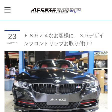
Ｅ８９Ｚ４なお客様に、３Ｄデザイ
23
ンフロントリップお取り付け！
Jul
2016