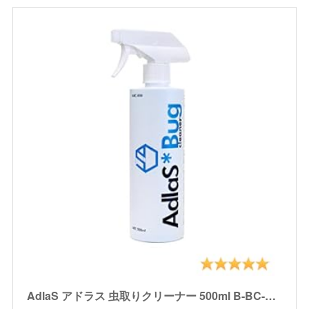
AdlaS アドラス 虫取りクリーナー 500ml B-BC-050 ボディ・ガラスに付いた虫・鳥糞、傷をつけずに分解除去