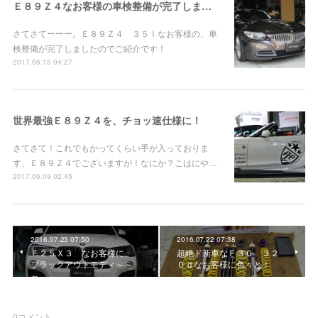
Ｅ８９Ｚ４なお客様の車検整備が完了しました！
さてさてーーー。Ｅ８９Ｚ４ ３５Ｉなお客様の、車
検整備が完了しましたのでご紹介です！
2017.06.15 04:27
世界最強Ｅ８９Ｚ４を、チョッ速仕様に！
さてさて！これでもかってくらい手が入っておりま
す、Ｅ８９Ｚ４でございますが！なにか？こはにや…
2017.06.09 02:45
2016.07.23 07:50
2016.07.22 07:38
Ｆ２５Ｘ３ なお客様に、
超絶ド新車なＦ３０ ３２
ブラックアウトモディ～～
０ｄなお客様に色々と！
～。
0
コメント