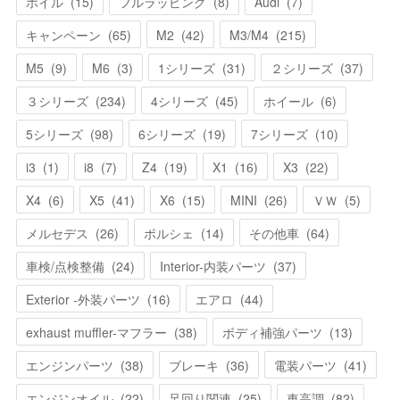
ホイル
(
15
)
フルラッピング
(
8
)
Audi
(
7
)
キャンペーン
(
65
)
M2
(
42
)
M3/M4
(
215
)
M5
(
9
)
M6
(
3
)
1シリーズ
(
31
)
２シリーズ
(
37
)
３シリーズ
(
234
)
4シリーズ
(
45
)
ホイール
(
6
)
5シリーズ
(
98
)
6シリーズ
(
19
)
7シリーズ
(
10
)
i3
(
1
)
i8
(
7
)
Z4
(
19
)
X1
(
16
)
X3
(
22
)
X4
(
6
)
X5
(
41
)
X6
(
15
)
MINI
(
26
)
ＶＷ
(
5
)
メルセデス
(
26
)
ポルシェ
(
14
)
その他車
(
64
)
車検/点検整備
(
24
)
Interior-内装パーツ
(
37
)
Exterior -外装パーツ
(
16
)
エアロ
(
44
)
exhaust muffler-マフラー
(
38
)
ボディ補強パーツ
(
13
)
エンジンパーツ
(
38
)
ブレーキ
(
36
)
電装パーツ
(
41
)
エンジンオイル
(
22
)
足回り関連
(
25
)
車高調
(
82
)