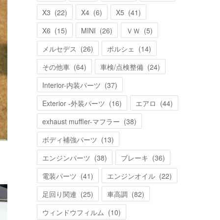
X3
(
22
)
X4
(
6
)
X5
(
41
)
X6
(
15
)
MINI
(
26
)
ＶＷ
(
5
)
メルセデス
(
26
)
ポルシェ
(
14
)
その他車
(
64
)
車検/点検整備
(
24
)
Interior-内装パーツ
(
37
)
Exterior -外装パーツ
(
16
)
エアロ
(
44
)
exhaust muffler-マフラー
(
38
)
ボディ補強パーツ
(
13
)
エンジンパーツ
(
38
)
ブレーキ
(
36
)
電装パーツ
(
41
)
エンジンオイル
(
22
)
足回り関連
(
25
)
車高調
(
82
)
ウィンドウフィルム
(
10
)