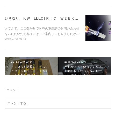
いきなり、ＫＷ ELECTＲＩＣ ＷＥＥＫ キャンペーン！
さてさて、ここ数か月でＫＷの車高調のお問い合わせ
をいただいたお客様には、ご案内しておりましたが…
2018.07.06 08:46
2016.09.10 03:54
2016.09.09 03:46
Ｆ１０なお客様に、ビルシ
だれか・・・いきますか？
ュタインＢ１２ Ｐｒｏｋ
Ｆ８２Ｍ４のＧＴＳのＧ
ｉｔお取り付け！
Ｔ ＷＩＮＧ！！
0
コメント