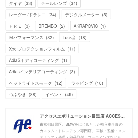
タイヤ
(
33
)
テールレンズ
(
34
)
レーダー /ドラレコ
(
34
)
デジタルメーター
(
5
)
ＨＲＥ
(
3
)
BREMBO
(
2
)
AKRAPOVIC
(
1
)
Ｍパフォーマンス
(
32
)
Lock音
(
18
)
Xpelプロテクションフィルム
(
11
)
AdlaSボディコーティング
(
1
)
Adlasインテリアコーティング
(
3
)
ヘッドライトスモーク
(
12
)
ラッピング
(
18
)
つぶやき
(
88
)
イベント
(
49
)
アクセスエボリューション目黒店 ACCESS EVOLUTION MEGURO
東京都目黒区。BMWをはじめとした輸入車全般の
カスタム・ドレスアップ専門店。 車検・整備・メン
テナンス・修理・部品取付・コーティングなども、