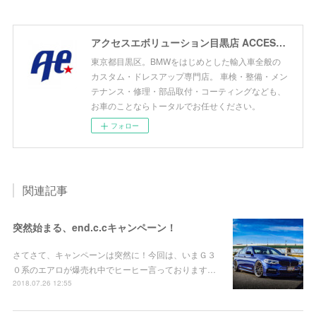
アクセスエボリューション目黒店 ACCESS EVOLUTION MEGURO
東京都目黒区。BMWをはじめとした輸入車全般の
カスタム・ドレスアップ専門店。 車検・整備・メン
テナンス・修理・部品取付・コーティングなども、
お車のことならトータルでお任せください。
フォロー
関連記事
突然始まる、end.c.cキャンペーン！
さてさて、キャンペーンは突然に！今回は、いまＧ３
０系のエアロが爆売れ中でヒーヒー言っております…
2018.07.26 12:55