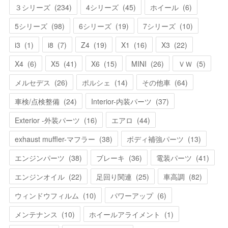
３シリーズ
(
234
)
4シリーズ
(
45
)
ホイール
(
6
)
5シリーズ
(
98
)
6シリーズ
(
19
)
7シリーズ
(
10
)
i3
(
1
)
i8
(
7
)
Z4
(
19
)
X1
(
16
)
X3
(
22
)
X4
(
6
)
X5
(
41
)
X6
(
15
)
MINI
(
26
)
ＶＷ
(
5
)
メルセデス
(
26
)
ポルシェ
(
14
)
その他車
(
64
)
車検/点検整備
(
24
)
Interior-内装パーツ
(
37
)
Exterior -外装パーツ
(
16
)
エアロ
(
44
)
exhaust muffler-マフラー
(
38
)
ボディ補強パーツ
(
13
)
エンジンパーツ
(
38
)
ブレーキ
(
36
)
電装パーツ
(
41
)
エンジンオイル
(
22
)
足回り関連
(
25
)
車高調
(
82
)
ウィンドウフィルム
(
10
)
パワーアップ
(
6
)
メンテナンス
(
10
)
ホイールアライメント
(
1
)