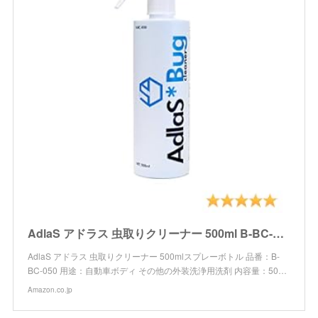
AdlaS アドラス 虫取りクリーナー 500ml B-BC-050 ボディ・ガラスに付いた虫・鳥糞、傷をつけずに分解除去
AdlaS アドラス 虫取りクリーナー 500mlスプレーボトル 品番：B-
BC-050 用途：自動車ボディ その他の外装洗浄用洗剤 内容量：50…
Amazon.co.jp