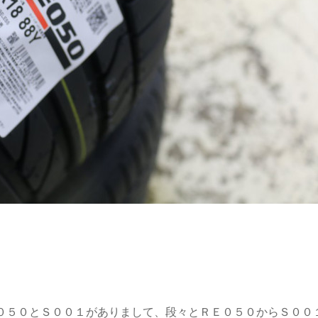
０５０とＳ００１がありまして、段々とＲＥ０５０からＳ００