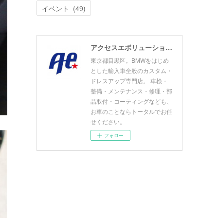
イベント
(
49
)
アクセスエボリューション目黒店 ACCESS EVOLUTION MEGURO
東京都目黒区。BMWをはじめ
とした輸入車全般のカスタム・
ドレスアップ専門店。 車検・
整備・メンテナンス・修理・部
品取付・コーティングなども、
お車のことならトータルでお任
せください。
フォロー