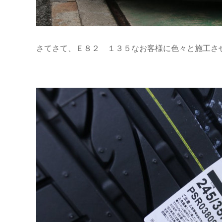
さてさて、Ｅ８２ １３５なお客様に色々と施工さ