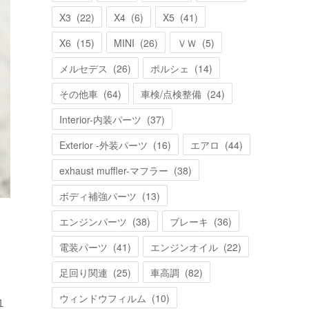
X3
(
22
)
X4
(
6
)
X5
(
41
)
X6
(
15
)
MINI
(
26
)
ＶＷ
(
5
)
メルセデス
(
26
)
ポルシェ
(
14
)
その他車
(
64
)
車検/点検整備
(
24
)
Interior-内装パーツ
(
37
)
Exterior -外装パーツ
(
16
)
エアロ
(
44
)
exhaust muffler-マフラー
(
38
)
ボディ補強パーツ
(
13
)
エンジンパーツ
(
38
)
ブレーキ
(
36
)
電装パーツ
(
41
)
エンジンオイル
(
22
)
足回り関連
(
25
)
車高調
(
82
)
ウィンドウフィルム
(
10
)
１