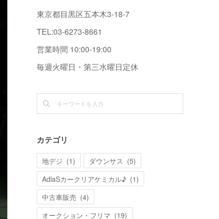
東京都目黒区五本木3-18-7
TEL:03-6273-8661
営業時間 10:00-19:00
毎週火曜日・第三水曜日定休
カテゴリ
地デジ
(
1
)
ダウンサス
(
5
)
AdlaSカークリアケミカル♪
(
1
)
中古車販売
(
4
)
オークション・フリマ
(
19
)