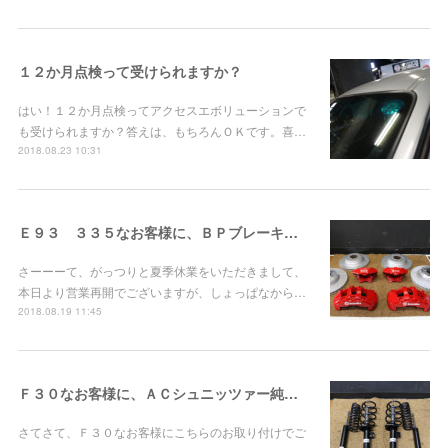
１２か月点検って受けられますか？
はい！１２か月点検ってアクセスエボリューションで
も受けられますか？答えは、もちろんＯＫです。喜…
2018.08.23 10:31
Ｅ９３ ３３５なお客様に、ＢＰブレーキお取り付け！
さーーーて、がっつりと夏季休業をいただきまして、
本日より営業再開でございますが、しょっぱなから…
2018.08.19 11:45
Ｆ３０なお客様に、ＡＣシュニッツァー純正形状サスペンションお取り付け！
さてさて、Ｆ３０なお客様にこちらのお取り付けでご