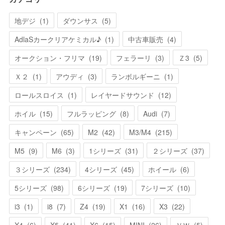
地デジ
(
1
)
ダウンサス
(
5
)
AdlaSカークリアケミカル♪
(
1
)
中古車販売
(
4
)
オークション・フリマ
(
19
)
フェラーリ
(
3
)
Ｚ3
(
5
)
Ｘ２
(
1
)
アウディ
(
3
)
ランボルギーニ
(
1
)
ロールスロイス
(
1
)
レイヤードサウンド
(
12
)
ホイル
(
15
)
フルラッピング
(
8
)
Audi
(
7
)
キャンペーン
(
65
)
M2
(
42
)
M3/M4
(
215
)
M5
(
9
)
M6
(
3
)
1シリーズ
(
31
)
２シリーズ
(
37
)
３シリーズ
(
234
)
4シリーズ
(
45
)
ホイール
(
6
)
5シリーズ
(
98
)
6シリーズ
(
19
)
7シリーズ
(
10
)
i3
(
1
)
i8
(
7
)
Z4
(
19
)
X1
(
16
)
X3
(
22
)
X4
(
6
)
X5
(
41
)
X6
(
15
)
MINI
(
26
)
ＶＷ
(
5
)