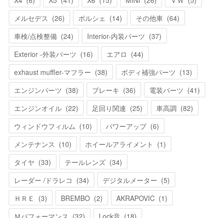
メルセデス
(
26
)
ポルシェ
(
14
)
その他車
(
64
)
車検/点検整備
(
24
)
Interior-内装パーツ
(
37
)
Exterior -外装パーツ
(
16
)
エアロ
(
44
)
exhaust muffler-マフラー
(
38
)
ボディ補強パーツ
(
13
)
エンジンパーツ
(
38
)
ブレーキ
(
36
)
電装パーツ
(
41
)
エンジンオイル
(
22
)
足回り関連
(
25
)
車高調
(
82
)
ウィンドウフィルム
(
10
)
パワーアップ
(
6
)
メンテナンス
(
10
)
ホイールアライメント
(
1
)
タイヤ
(
33
)
テールレンズ
(
34
)
レーダー /ドラレコ
(
34
)
デジタルメーター
(
5
)
ＨＲＥ
(
3
)
BREMBO
(
2
)
AKRAPOVIC
(
1
)
Ｍパフォーマンス
(
32
)
Lock音
(
18
)