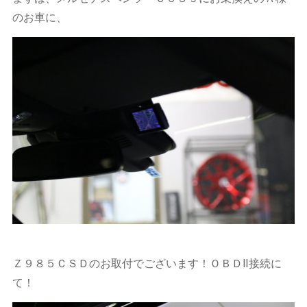
のお車に、
Ｚ９８５ＣＳＤのお取付でございます！ＯＢＤⅡ接続に
て！