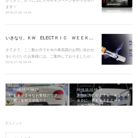
ます！
2018.07.06 10:49
いきなり、ＫＷ ELECTＲＩＣ ＷＥＥＫ キャンペーン！
さてさて、ここ数か月でＫＷの車高調のお問い合わせ
をいただいたお客様には、ご案内しておりましたが…
2018.07.06 08:46
2016.12.11 08:26
2016.12.10 08:11
Ｅ８９Ｚ４なお客様のリア
あのお方のＷ１７６ Ａ１
周りをＭスポ化！！
８０に、ＲＥＢＴＥＣＨチ
ューニング！
0
コメント