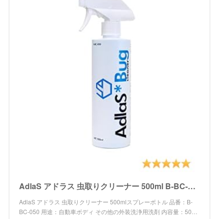
AdlaS アドラス 虫取りクリーナー 500ml B-BC-050 ボディ・ガラスに付いた虫・鳥糞、傷をつけずに分解除去
AdlaS アドラス 虫取りクリーナー 500mlスプレーボトル 品番：B-
BC-050 用途：自動車ボディ その他の外装洗浄用洗剤 内容量：50…