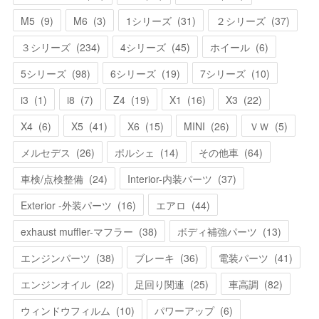
M5
(
9
)
M6
(
3
)
1シリーズ
(
31
)
２シリーズ
(
37
)
３シリーズ
(
234
)
4シリーズ
(
45
)
ホイール
(
6
)
5シリーズ
(
98
)
6シリーズ
(
19
)
7シリーズ
(
10
)
i3
(
1
)
i8
(
7
)
Z4
(
19
)
X1
(
16
)
X3
(
22
)
X4
(
6
)
X5
(
41
)
X6
(
15
)
MINI
(
26
)
ＶＷ
(
5
)
メルセデス
(
26
)
ポルシェ
(
14
)
その他車
(
64
)
車検/点検整備
(
24
)
Interior-内装パーツ
(
37
)
Exterior -外装パーツ
(
16
)
エアロ
(
44
)
exhaust muffler-マフラー
(
38
)
ボディ補強パーツ
(
13
)
エンジンパーツ
(
38
)
ブレーキ
(
36
)
電装パーツ
(
41
)
エンジンオイル
(
22
)
足回り関連
(
25
)
車高調
(
82
)
ウィンドウフィルム
(
10
)
パワーアップ
(
6
)