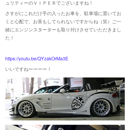
ュリティーのＶＩＰＥＲでございますね！
さすがにこれだけ手の入ったお車を、駐車場に置いてお
くと心配で、お茶もしてられないですからね（笑）ご一
緒にエンジンスターターも取り付けさせていただきまし
た！
https://youtu.be/QYzakOrMa3E
いいですねーーーー！