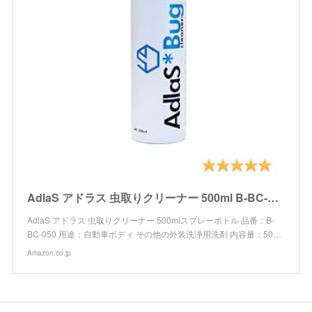
AdlaS アドラス 虫取りクリーナー 500ml B-BC-050 ボディ・ガラスに付いた虫・鳥糞、傷をつけずに分解除去
AdlaS アドラス 虫取りクリーナー 500mlスプレーボトル 品番：B-
BC-050 用途：自動車ボディ その他の外装洗浄用洗剤 内容量：50…
Amazon.co.jp