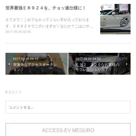
世界最強Ｅ８９Ｚ４を、チョッ速仕様に！
さてさて！これでもかってくらい手が入っておりま
す、Ｅ８９Ｚ４でございますが！なにか？こはにや…
2017.06.09 02:45
2017.03.04 04:10
2017.03.04 04:03
突激熱なアクセスオークシ
Ｅ９２ ３２０なお客様の
ョン！
リフレッシュが完了！
0
コメント
ACCESS-EV MEGURO