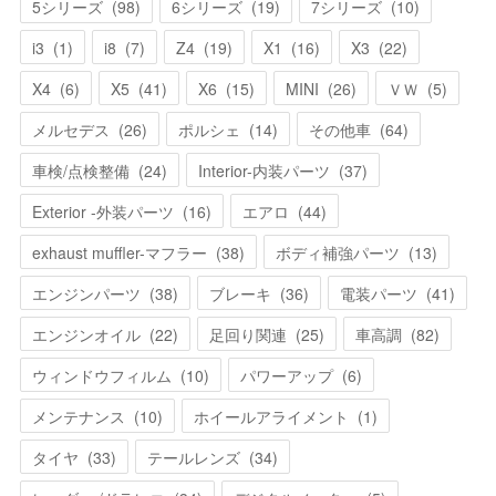
5シリーズ
(
98
)
6シリーズ
(
19
)
7シリーズ
(
10
)
i3
(
1
)
i8
(
7
)
Z4
(
19
)
X1
(
16
)
X3
(
22
)
X4
(
6
)
X5
(
41
)
X6
(
15
)
MINI
(
26
)
ＶＷ
(
5
)
メルセデス
(
26
)
ポルシェ
(
14
)
その他車
(
64
)
車検/点検整備
(
24
)
Interior-内装パーツ
(
37
)
Exterior -外装パーツ
(
16
)
エアロ
(
44
)
exhaust muffler-マフラー
(
38
)
ボディ補強パーツ
(
13
)
エンジンパーツ
(
38
)
ブレーキ
(
36
)
電装パーツ
(
41
)
エンジンオイル
(
22
)
足回り関連
(
25
)
車高調
(
82
)
ウィンドウフィルム
(
10
)
パワーアップ
(
6
)
メンテナンス
(
10
)
ホイールアライメント
(
1
)
タイヤ
(
33
)
テールレンズ
(
34
)