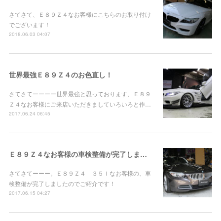
さてさて、Ｅ８９Ｚ４なお客様にこちらのお取り付け
でございます！
2018.06.03 04:07
世界最強Ｅ８９Ｚ４のお色直し！
さてさてーーーー世界最強と思っております、Ｅ８９
Ｚ４なお客様にご来店いただきましていろいろと作…
2017.06.24 06:45
Ｅ８９Ｚ４なお客様の車検整備が完了しました！
さてさてーーー。Ｅ８９Ｚ４ ３５Ｉなお客様の、車
検整備が完了しましたのでご紹介です！
2017.06.15 04:27