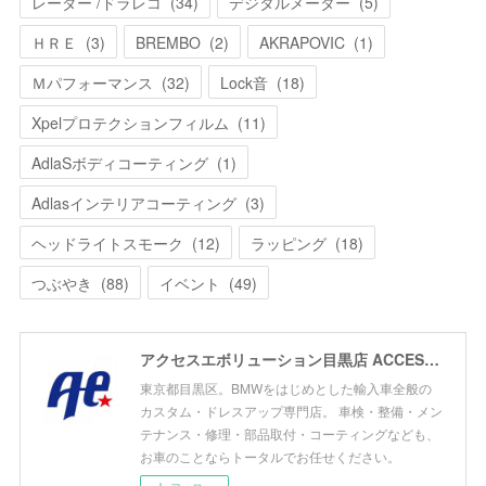
レーダー /ドラレコ
(
34
)
デジタルメーター
(
5
)
ＨＲＥ
(
3
)
BREMBO
(
2
)
AKRAPOVIC
(
1
)
Ｍパフォーマンス
(
32
)
Lock音
(
18
)
Xpelプロテクションフィルム
(
11
)
AdlaSボディコーティング
(
1
)
Adlasインテリアコーティング
(
3
)
ヘッドライトスモーク
(
12
)
ラッピング
(
18
)
つぶやき
(
88
)
イベント
(
49
)
アクセスエボリューション目黒店 ACCESS EVOLUTION MEGURO
東京都目黒区。BMWをはじめとした輸入車全般の
カスタム・ドレスアップ専門店。 車検・整備・メン
テナンス・修理・部品取付・コーティングなども、
お車のことならトータルでお任せください。