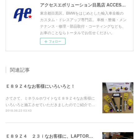
アクセスエボリューション目黒店 ACCESS EVOLUTION MEGURO
東京都目黒区。BMWをはじめとした輸入車全般の
カスタム・ドレスアップ専門店。 車検・整備・メン
テナンス・修理・部品取付・コーティングなども、
お車のことならトータルでお任せください。
フォロー
関連記事
Ｅ８９Ｚ４なお客様にいろいろと！
さてさて、ミネラルホワイトなＥ８９Ｚ４なお客様に
いろいろと施工させていただきましたのでご紹介で…
2018.06.23 03:43
Ｅ８９Ｚ４ ２３ｉなお客様に、LAPTORRマフラーお取り付け！