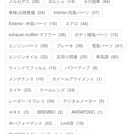
メルセデス
(
26
)
ポルシェ
(
14
)
その他車
(
64
)
車検/点検整備
(
24
)
Interior-内装パーツ
(
37
)
Exterior -外装パーツ
(
16
)
エアロ
(
44
)
exhaust muffler-マフラー
(
38
)
ボディ補強パーツ
(
13
)
エンジンパーツ
(
38
)
ブレーキ
(
36
)
電装パーツ
(
41
)
エンジンオイル
(
22
)
足回り関連
(
25
)
車高調
(
82
)
ウィンドウフィルム
(
10
)
パワーアップ
(
6
)
メンテナンス
(
10
)
ホイールアライメント
(
1
)
タイヤ
(
33
)
テールレンズ
(
34
)
レーダー /ドラレコ
(
34
)
デジタルメーター
(
5
)
ＨＲＥ
(
3
)
BREMBO
(
2
)
AKRAPOVIC
(
1
)
Ｍパフォーマンス
(
32
)
Lock音
(
18
)