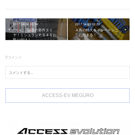
2017.04.06 03:54
2017.04.05 03:20
ついに、話題の新作タイ
４月の特大キャンペーンこ
ヤ！ミシュランＰＳ４Ｓお
こに始まる！
取り付け！
0
コメント
ACCESS-EV MEGURO