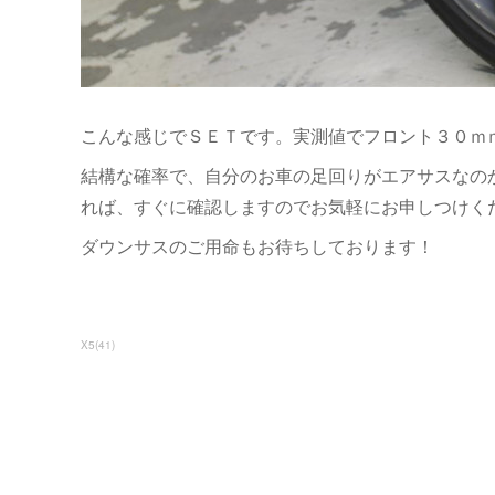
こんな感じでＳＥＴです。実測値でフロント３０ｍ
結構な確率で、自分のお車の足回りがエアサスなの
れば、すぐに確認しますのでお気軽にお申しつけく
ダウンサスのご用命もお待ちしております！
X5
(
41
)