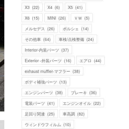
X3
(
22
)
X4
(
6
)
X5
(
41
)
X6
(
15
)
MINI
(
26
)
ＶＷ
(
5
)
メルセデス
(
26
)
ポルシェ
(
14
)
その他車
(
64
)
車検/点検整備
(
24
)
Interior-内装パーツ
(
37
)
Exterior -外装パーツ
(
16
)
エアロ
(
44
)
exhaust muffler-マフラー
(
38
)
ボディ補強パーツ
(
13
)
エンジンパーツ
(
38
)
ブレーキ
(
36
)
電装パーツ
(
41
)
エンジンオイル
(
22
)
足回り関連
(
25
)
車高調
(
82
)
ウィンドウフィルム
(
10
)