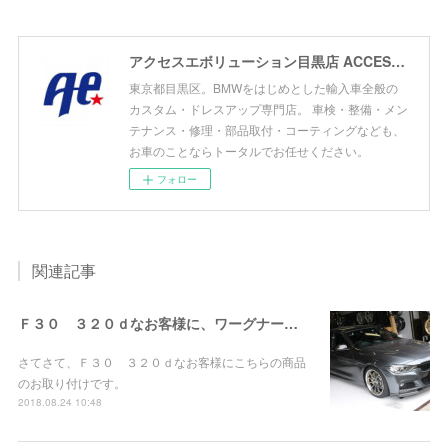
アクセスエボリューション目黒店 ACCESS EVOLUTION MEGURO
東京都目黒区。BMWをはじめとした輸入車全般の
カスタム・ドレスアップ専門店。 車検・整備・メン
テナンス・修理・部品取付・コーティングなども、
お車のことならトータルでお任せください。
フォロー
関連記事
Ｆ３０ ３２０ｄなお客様に、ワーグナーインタークーラー＆ＦＴＰチャージパイプお取り付け！
さてさて、Ｆ３０ ３２０ｄなお客様にこちらの商品
のお取り付けです。
2018.08.24 10:48