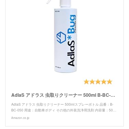
AdlaS アドラス 虫取りクリーナー 500ml B-BC-050 ボディ・ガラスに付いた虫・鳥糞、傷をつけずに分解除去
AdlaS アドラス 虫取りクリーナー 500mlスプレーボトル 品番：B-
BC-050 用途：自動車ボディ その他の外装洗浄用洗剤 内容量：50…
Amazon.co.jp