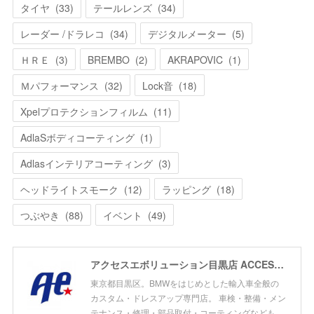
タイヤ
(
33
)
テールレンズ
(
34
)
レーダー /ドラレコ
(
34
)
デジタルメーター
(
5
)
ＨＲＥ
(
3
)
BREMBO
(
2
)
AKRAPOVIC
(
1
)
Ｍパフォーマンス
(
32
)
Lock音
(
18
)
Xpelプロテクションフィルム
(
11
)
AdlaSボディコーティング
(
1
)
Adlasインテリアコーティング
(
3
)
ヘッドライトスモーク
(
12
)
ラッピング
(
18
)
つぶやき
(
88
)
イベント
(
49
)
アクセスエボリューション目黒店 ACCESS EVOLUTION MEGURO
東京都目黒区。BMWをはじめとした輸入車全般の
カスタム・ドレスアップ専門店。 車検・整備・メン
テナンス・修理・部品取付・コーティングなども、