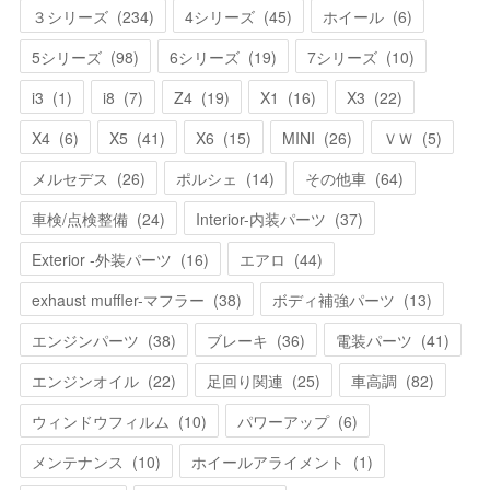
３シリーズ
(
234
)
4シリーズ
(
45
)
ホイール
(
6
)
5シリーズ
(
98
)
6シリーズ
(
19
)
7シリーズ
(
10
)
i3
(
1
)
i8
(
7
)
Z4
(
19
)
X1
(
16
)
X3
(
22
)
X4
(
6
)
X5
(
41
)
X6
(
15
)
MINI
(
26
)
ＶＷ
(
5
)
メルセデス
(
26
)
ポルシェ
(
14
)
その他車
(
64
)
車検/点検整備
(
24
)
Interior-内装パーツ
(
37
)
Exterior -外装パーツ
(
16
)
エアロ
(
44
)
exhaust muffler-マフラー
(
38
)
ボディ補強パーツ
(
13
)
エンジンパーツ
(
38
)
ブレーキ
(
36
)
電装パーツ
(
41
)
エンジンオイル
(
22
)
足回り関連
(
25
)
車高調
(
82
)
ウィンドウフィルム
(
10
)
パワーアップ
(
6
)
メンテナンス
(
10
)
ホイールアライメント
(
1
)