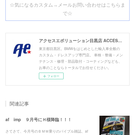
☆気になるカスタム→メールお問い合わせはこちらま
で☆
アクセスエボリューション目黒店 ACCESS EVOLUTION MEGURO
東京都目黒区。BMWをはじめとした輸入車全般の
カスタム・ドレスアップ専門店。 車検・整備・メン
テナンス・修理・部品取付・コーティングなども、
お車のことならトータルでお任せください。
フォロー
関連記事
af imp ９月号にＨ様降臨！！！
さてさて、今月号のＢＭＷ乗りのバイブル雑誌、af