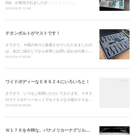
imp が発売されましたが・・・・・・・。
2018.08.10 10:46
チタンボルトがマストです！
さてさて、Ｈ様のＭ４に装着させていただきましたの
は、先日ご紹介してから非常にお問い合わせの多い…
2018.08.10 03:55
ワイドボディーなＥ８９Ｚ４にいろいろと！
さてさて、いつもご利用いただいております、ＶＲＳ
のワイドボディーキットでキメキメなＯ様のＺ４を…
2018.08.05 09:48
Ｗ１７６を今時な、パナメリカーナグリルに！