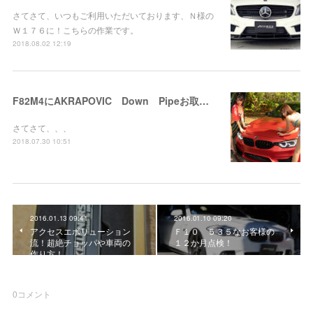
さてさて、いつもご利用いただいております、Ｎ様の
Ｗ１７６に！こちらの作業です。
2018.08.02 12:19
F82M4にAKRAPOVIC Down Pipeお取り付け！
さてさて、、、
2018.07.30 10:51
2016.01.13 09:41
2016.01.10 09:20
アクセスエボリューション
Ｆ１０ ５３５なお客様の
流！超絶チョッパや車両の
１２か月点検！
作り方！
0
コメント