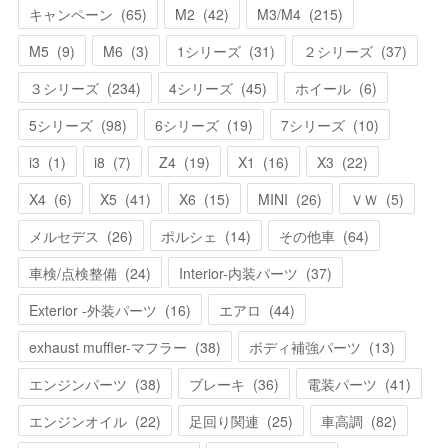
キャンペーン
(
65
)
M2
(
42
)
M3/M4
(
215
)
M5
(
9
)
M6
(
3
)
1シリーズ
(
31
)
２シリーズ
(
37
)
３シリーズ
(
234
)
4シリーズ
(
45
)
ホイール
(
6
)
5シリーズ
(
98
)
6シリーズ
(
19
)
7シリーズ
(
10
)
i3
(
1
)
i8
(
7
)
Z4
(
19
)
X1
(
16
)
X3
(
22
)
X4
(
6
)
X5
(
41
)
X6
(
15
)
MINI
(
26
)
ＶＷ
(
5
)
メルセデス
(
26
)
ポルシェ
(
14
)
その他車
(
64
)
車検/点検整備
(
24
)
Interior-内装パーツ
(
37
)
Exterior -外装パーツ
(
16
)
エアロ
(
44
)
exhaust muffler-マフラー
(
38
)
ボディ補強パーツ
(
13
)
エンジンパーツ
(
38
)
ブレーキ
(
36
)
電装パーツ
(
41
)
エンジンオイル
(
22
)
足回り関連
(
25
)
車高調
(
82
)