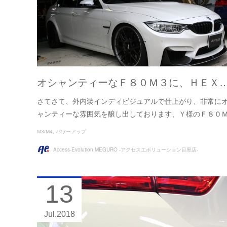
オシャンティーなＦ８０Ｍ３に、ＨＥＸ
さてさて、外内装インディビジュアルで仕上がり、非常に
ャンティーな雰囲気を醸し出しております、Ｙ様のＦ８０
M3/M4
パワーアップ
Access-Evolution MEGURO -アクセスエボリューション目黒店-
13
Jul
2018