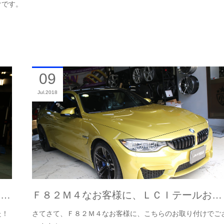
けです。
09
Jul
2018
G…
Ｆ８２Ｍ４なお客様に、ＬＣＩテールお…
た！
さてさて、Ｆ８２Ｍ４なお客様に、こちらのお取り付けでご