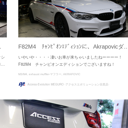
…
F82M4 ﾁｬﾝﾋﾟｵﾝｴﾃﾞｨｼｮﾝに、Akrapovicダ
オシ
いやいや・・・・凄いお車が来ちゃいましたねーーーー！
Ｍ…
F82M4 チャンピオンエディションでございますね！
M3/M4
exhaust muffler-マフラー
AKRAPOVIC
Access-Evolution MEGURO -アクセスエボリューション目黒店-