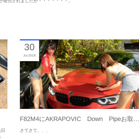
 が発売されましたが・・・・・・・。
30
Jul
2018
F82M4にAKRAPOVIC Down Pipeお取
先日
さてさて、、、
で…