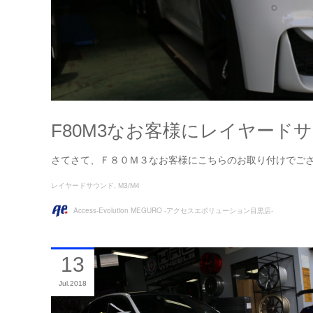
F80M3なお客様にレイヤード
さてさて、Ｆ８０Ｍ３なお客様にこちらのお取り付けでご
レイヤードサウンド
M3/M4
Access-Evolution MEGURO -アクセスエボリューション目黒店-
13
Jul
2018