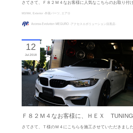
さてさて、Ｆ８２Ｍ４なお客様に人気なこちらのお取り付
M3/M4
Exterior -外装パーツ
エアロ
Access-Evolution MEGURO -アクセスエボリューション目黒店-
12
Jul
2018
Ｆ８２Ｍ４なお客様に、ＨＥＸ TUNIN
さてさて、Ｔ様のＭ４にこちらを施工させていただきまし