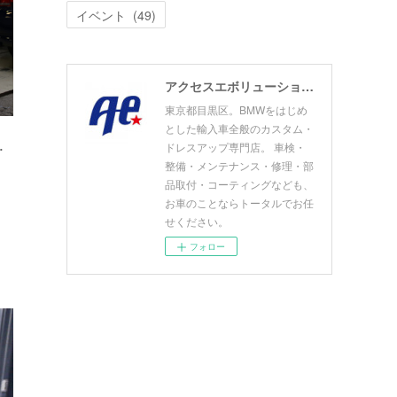
イベント
(
49
)
アクセスエボリューション目黒店 ACCESS EVOLUTION MEGURO
東京都目黒区。BMWをはじめ
とした輸入車全般のカスタム・
…
ドレスアップ専門店。 車検・
整備・メンテナンス・修理・部
品取付・コーティングなども、
お車のことならトータルでお任
せください。
フォロー