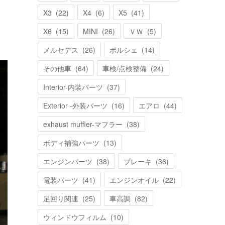
X3
(
22
)
X4
(
6
)
X5
(
41
)
X6
(
15
)
MINI
(
26
)
ＶＷ
(
5
)
メルセデス
(
26
)
ポルシェ
(
14
)
その他車
(
64
)
車検/点検整備
(
24
)
Interior-内装パーツ
(
37
)
Exterior -外装パーツ
(
16
)
エアロ
(
44
)
exhaust muffler-マフラー
(
38
)
ボディ補強パーツ
(
13
)
エンジンパーツ
(
38
)
ブレーキ
(
36
)
電装パーツ
(
41
)
エンジンオイル
(
22
)
足回り関連
(
25
)
車高調
(
82
)
ウィンドウフィルム
(
10
)