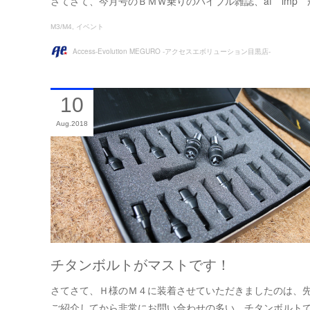
さてさて、今月号のＢＭＷ乗りのバイブル雑誌、af imp
M3/M4
イベント
Access-Evolution MEGURO -アクセスエボリューション目黒店-
10
Aug
2018
チタンボルトがマストです！
さてさて、Ｈ様のＭ４に装着させていただきましたのは、
ご紹介してから非常にお問い合わせの多い、チタンボルト