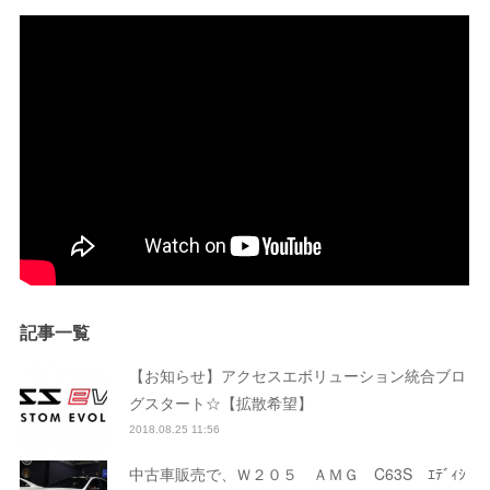
記事一覧
【お知らせ】アクセスエボリューション統合ブロ
グスタート☆【拡散希望】
2018.08.25 11:56
中古車販売で、Ｗ２０５ ＡＭＧ C63S ｴﾃﾞｨｼ