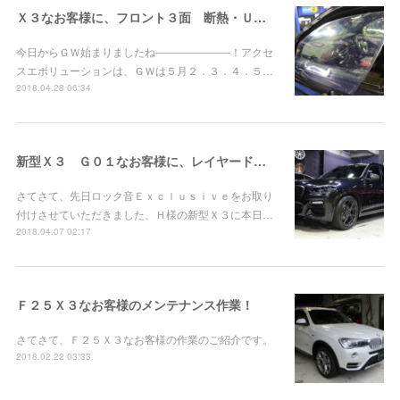
Ｘ３なお客様に、フロント３面 断熱・ＵＶカットクリアフィルム施工！
今日からＧＷ始まりましたね―――――――！アクセ
スエボリューションは、ＧＷは５月２．３．４．５…
2018.04.28 06:34
新型Ｘ３ Ｇ０１なお客様に、レイヤードサウンド ４ｃｈ ＆ +Ｃお取り付け！
さてさて、先日ロック音Ｅｘｃｌｕｓｉｖｅをお取り
付けさせていただきました、Ｈ様の新型Ｘ３に本日…
2018.04.07 02:17
Ｆ２５Ｘ３なお客様のメンテナンス作業！
さてさて、Ｆ２５Ｘ３なお客様の作業のご紹介です。
2018.02.22 03:33