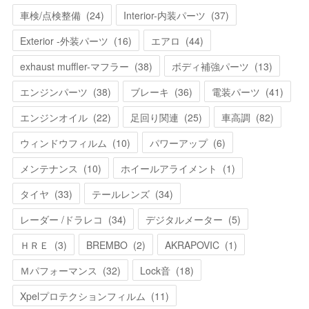
車検/点検整備
(
24
)
Interior-内装パーツ
(
37
)
Exterior -外装パーツ
(
16
)
エアロ
(
44
)
exhaust muffler-マフラー
(
38
)
ボディ補強パーツ
(
13
)
エンジンパーツ
(
38
)
ブレーキ
(
36
)
電装パーツ
(
41
)
エンジンオイル
(
22
)
足回り関連
(
25
)
車高調
(
82
)
ウィンドウフィルム
(
10
)
パワーアップ
(
6
)
メンテナンス
(
10
)
ホイールアライメント
(
1
)
タイヤ
(
33
)
テールレンズ
(
34
)
レーダー /ドラレコ
(
34
)
デジタルメーター
(
5
)
ＨＲＥ
(
3
)
BREMBO
(
2
)
AKRAPOVIC
(
1
)
Ｍパフォーマンス
(
32
)
Lock音
(
18
)
Xpelプロテクションフィルム
(
11
)