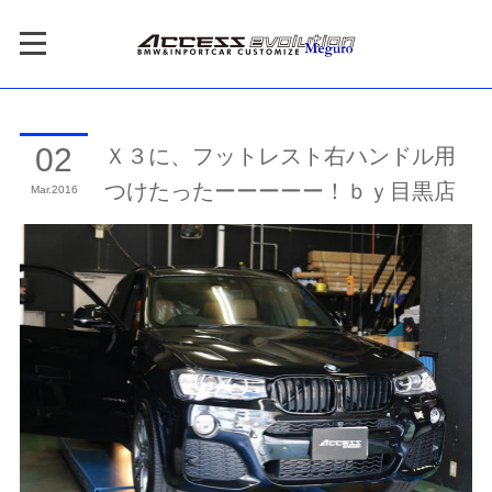
Ｘ３に、フットレスト右ハンドル用
02
つけたったーーーーー！ｂｙ目黒店
Mar
2016