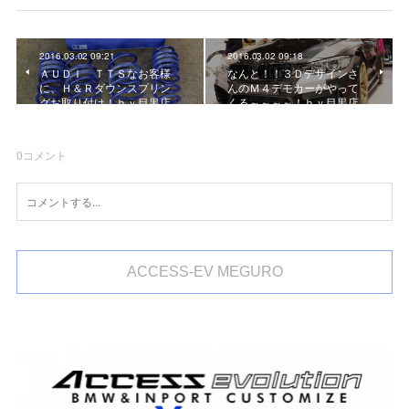
2016.03.02 09:21
2016.03.02 09:18
ＡＵＤＩ ＴＴＳなお客様
なんと！！３Ｄデザインさ
に、Ｈ＆Ｒダウンスプリン
んのＭ４デモカーがやって
グお取り付け！ｂｙ目黒店
くる～～～～！ｂｙ目黒店
0
コメント
ACCESS-EV MEGURO