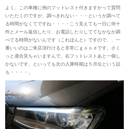
よく、この車種に例のフットレスト付きますかって質問
いただくのですが、調べきれない・・・というか調べて
る時間がなくてですね・・・・こう見えても一日に何十
件とメール返信したり、お電話したりしててなかなか調
べてる時間がないんです（これほんと）ですので、、一
番いいのはご来店頂行けると非常にｇｏｏｄです。さく
っと適合見ちゃいますんで。右フットレストあと一個し
かないです。といっても次の入庫時期は５月位という話
も・・・・。