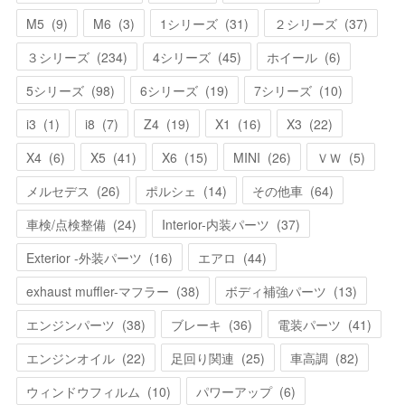
M5
(
9
)
M6
(
3
)
1シリーズ
(
31
)
２シリーズ
(
37
)
３シリーズ
(
234
)
4シリーズ
(
45
)
ホイール
(
6
)
5シリーズ
(
98
)
6シリーズ
(
19
)
7シリーズ
(
10
)
i3
(
1
)
i8
(
7
)
Z4
(
19
)
X1
(
16
)
X3
(
22
)
X4
(
6
)
X5
(
41
)
X6
(
15
)
MINI
(
26
)
ＶＷ
(
5
)
メルセデス
(
26
)
ポルシェ
(
14
)
その他車
(
64
)
車検/点検整備
(
24
)
Interior-内装パーツ
(
37
)
Exterior -外装パーツ
(
16
)
エアロ
(
44
)
exhaust muffler-マフラー
(
38
)
ボディ補強パーツ
(
13
)
エンジンパーツ
(
38
)
ブレーキ
(
36
)
電装パーツ
(
41
)
エンジンオイル
(
22
)
足回り関連
(
25
)
車高調
(
82
)
ウィンドウフィルム
(
10
)
パワーアップ
(
6
)