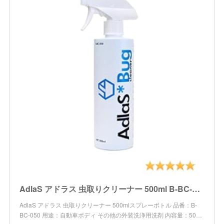
AdlaS アドラス 虫取りクリーナー 500ml B-BC-050 ボディ・ガラスに付いた虫・鳥糞、傷をつけずに分解除去
AdlaS アドラス 虫取りクリーナー 500mlスプレーボトル 品番：B-
BC-050 用途：自動車ボディ その他の外装洗浄用洗剤 内容量：50…