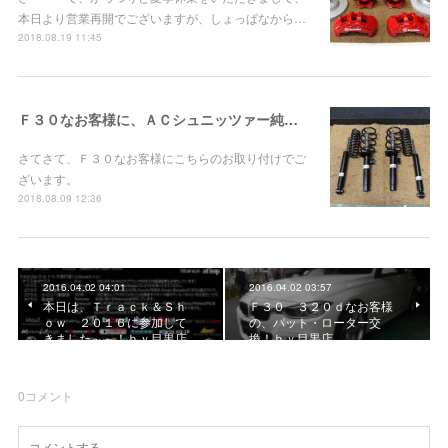
本日より営業再開でございますが、しょっぱなから…
2018.08.19 11:45
Ｆ３０なお客様に、ＡＣシュニッツァー純正形状サスペンションお取り付け！
さてさて、Ｆ３０なお客様にこちらのお取り付けでご
ざいます。
2018.08.09 12:36
2016.04.02 04:01
2016.04.02 03:57
本日は、Ｔｒａｃｋ＆Ｓｈ
Ｆ３０ ３２０ｄなお客様
ｏｗ ２０１６に参加して
の、パット・ローター交
きました～～！ｂｙ目黒店
換！ｂｙ目黒店
0
コメント