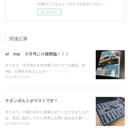
お車のことならトータルでお任せください。
フォロー
関連記事
af imp ９月号にＨ様降臨！！！
さてさて、今月号のＢＭＷ乗りのバイブル雑誌、af
imp が発売されましたが・・・・・・・。
2018.08.10 10:46
チタンボルトがマストです！
さてさて、Ｈ様のＭ４に装着させていただきましたの
は、先日ご紹介してから非常にお問い合わせの多い…
2018.08.10 03:55