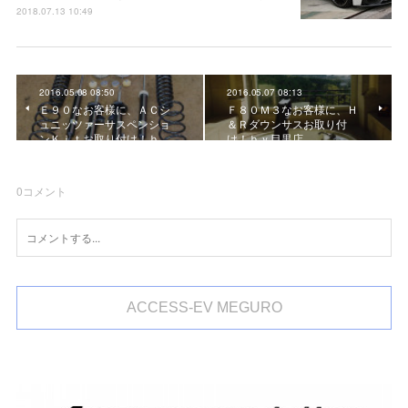
2018.07.13 10:49
2016.05.08 08:50
2016.05.07 08:13
Ｅ９０なお客様に、ＡＣシ
Ｆ８０Ｍ３なお客様に、Ｈ
ュニッツァーサスペンショ
＆Ｒダウンサスお取り付
ンＫｉｔお取り付け！ｂ…
け！ｂｙ目黒店
0
コメント
ACCESS-EV MEGURO