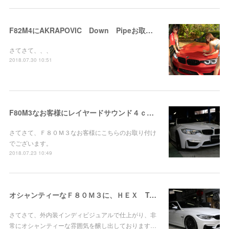
F82M4にAKRAPOVIC Down Pipeお取り付け！
さてさて、、、
2018.07.30 10:51
F80M3なお客様にレイヤードサウンド４ｃｈお取り付け！
さてさて、Ｆ８０Ｍ３なお客様にこちらのお取り付け
でございます。
2018.07.23 10:49
オシャンティーなＦ８０Ｍ３に、ＨＥＸ Tuning Ｓｔａｇｅ３！
さてさて、外内装インディビジュアルで仕上がり、非
常にオシャンティーな雰囲気を醸し出しております…