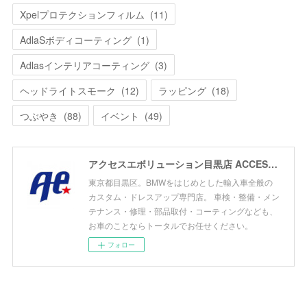
Xpelプロテクションフィルム
(
11
)
AdlaSボディコーティング
(
1
)
Adlasインテリアコーティング
(
3
)
ヘッドライトスモーク
(
12
)
ラッピング
(
18
)
つぶやき
(
88
)
イベント
(
49
)
アクセスエボリューション目黒店 ACCESS EVOLUTION MEGURO
東京都目黒区。BMWをはじめとした輸入車全般の
カスタム・ドレスアップ専門店。 車検・整備・メン
テナンス・修理・部品取付・コーティングなども、
お車のことならトータルでお任せください。
フォロー