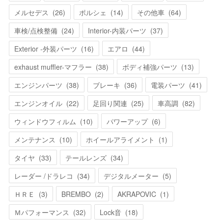
メルセデス
(
26
)
ポルシェ
(
14
)
その他車
(
64
)
車検/点検整備
(
24
)
Interior-内装パーツ
(
37
)
Exterior -外装パーツ
(
16
)
エアロ
(
44
)
exhaust muffler-マフラー
(
38
)
ボディ補強パーツ
(
13
)
エンジンパーツ
(
38
)
ブレーキ
(
36
)
電装パーツ
(
41
)
エンジンオイル
(
22
)
足回り関連
(
25
)
車高調
(
82
)
ウィンドウフィルム
(
10
)
パワーアップ
(
6
)
メンテナンス
(
10
)
ホイールアライメント
(
1
)
タイヤ
(
33
)
テールレンズ
(
34
)
レーダー /ドラレコ
(
34
)
デジタルメーター
(
5
)
ＨＲＥ
(
3
)
BREMBO
(
2
)
AKRAPOVIC
(
1
)
Ｍパフォーマンス
(
32
)
Lock音
(
18
)