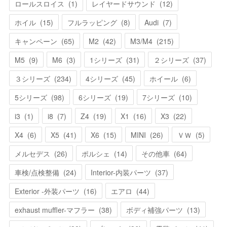
ロールスロイス
(
1
)
レイヤードサウンド
(
12
)
ホイル
(
15
)
フルラッピング
(
8
)
Audi
(
7
)
キャンペーン
(
65
)
M2
(
42
)
M3/M4
(
215
)
M5
(
9
)
M6
(
3
)
1シリーズ
(
31
)
２シリーズ
(
37
)
３シリーズ
(
234
)
4シリーズ
(
45
)
ホイール
(
6
)
5シリーズ
(
98
)
6シリーズ
(
19
)
7シリーズ
(
10
)
i3
(
1
)
i8
(
7
)
Z4
(
19
)
X1
(
16
)
X3
(
22
)
X4
(
6
)
X5
(
41
)
X6
(
15
)
MINI
(
26
)
ＶＷ
(
5
)
メルセデス
(
26
)
ポルシェ
(
14
)
その他車
(
64
)
車検/点検整備
(
24
)
Interior-内装パーツ
(
37
)
Exterior -外装パーツ
(
16
)
エアロ
(
44
)
exhaust muffler-マフラー
(
38
)
ボディ補強パーツ
(
13
)