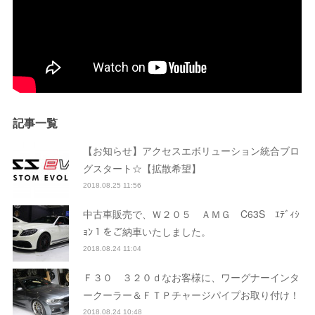
記事一覧
【お知らせ】アクセスエボリューション統合ブロ
グスタート☆【拡散希望】
2018.08.25 11:56
中古車販売で、Ｗ２０５ ＡＭＧ C63S ｴﾃﾞｨｼ
ｮﾝ１をご納車いたしました。
2018.08.24 11:04
Ｆ３０ ３２０ｄなお客様に、ワーグナーインタ
ークーラー＆ＦＴＰチャージパイプお取り付け！
2018.08.24 10:48