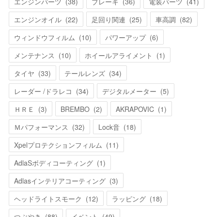
エンジンパーツ
(
38
)
ブレーキ
(
36
)
電装パーツ
(
41
)
エンジンオイル
(
22
)
足回り関連
(
25
)
車高調
(
82
)
ウィンドウフィルム
(
10
)
パワーアップ
(
6
)
メンテナンス
(
10
)
ホイールアライメント
(
1
)
タイヤ
(
33
)
テールレンズ
(
34
)
レーダー /ドラレコ
(
34
)
デジタルメーター
(
5
)
ＨＲＥ
(
3
)
BREMBO
(
2
)
AKRAPOVIC
(
1
)
Ｍパフォーマンス
(
32
)
Lock音
(
18
)
Xpelプロテクションフィルム
(
11
)
AdlaSボディコーティング
(
1
)
Adlasインテリアコーティング
(
3
)
ヘッドライトスモーク
(
12
)
ラッピング
(
18
)
つぶやき
(
88
)
イベント
(
49
)