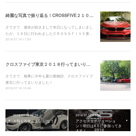
綺麗な写真で振り返る！CROSSFIVE２１０８！
さてさて、連休が続きまして本日になってしまいまし
たが、１６日に行われましたＣＲＯＳＳＦＩＶＥ東…
2018.07.19 11:53
クロスファイブ東京２０１８行ってまいりました！
さてさて、無事に今年も夏の風物詩、クロスファイブ
東京に行ってまいりました！
2018.07.16 10:49
2016.07.18 06:36
2016.07.17 04:34
Ｘ5(くろすふぁいぶ)なう2
アクセスエボリューショ
ン！明日はX５に参加ってき
ます！