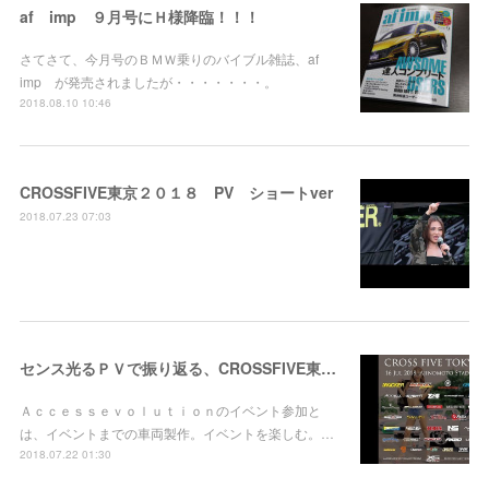
af imp ９月号にＨ様降臨！！！
さてさて、今月号のＢＭＷ乗りのバイブル雑誌、af
imp が発売されましたが・・・・・・・。
2018.08.10 10:46
CROSSFIVE東京２０１８ PV ショートver
2018.07.23 07:03
センス光るＰＶで振り返る、CROSSFIVE東京２０１８！
Ａｃｃｅｓｓｅｖｏｌｕｔｉｏｎのイベント参加と
は、イベントまでの車両製作。イベントを楽しむ。…
2018.07.22 01:30