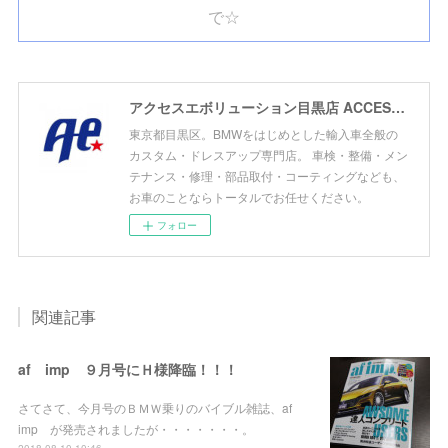
で☆
アクセスエボリューション目黒店 ACCESS EVOLUTION MEGURO
東京都目黒区。BMWをはじめとした輸入車全般の
カスタム・ドレスアップ専門店。 車検・整備・メン
テナンス・修理・部品取付・コーティングなども、
お車のことならトータルでお任せください。
フォロー
関連記事
af imp ９月号にＨ様降臨！！！
さてさて、今月号のＢＭＷ乗りのバイブル雑誌、af
imp が発売されましたが・・・・・・・。
2018.08.10 10:46