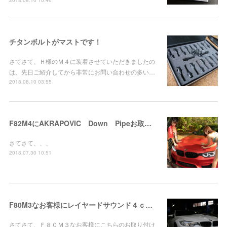
チタンボルトがマストです！
さてさて、Ｈ様のＭ４に装着させていただきましたの
は、先日ご紹介してから非常にお問い合わせの多い…
2018.08.10 03:55
F82M4にAKRAPOVIC Down Pipeお取り付け！
さてさて、、、
2018.07.30 10:51
F80M3なお客様にレイヤードサウンド４ｃｈお取り付け！
さてさて、Ｆ８０Ｍ３なお客様にこちらのお取り付け