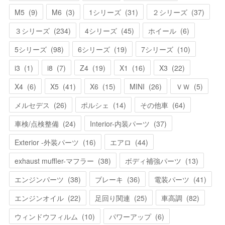
M5
(
9
)
M6
(
3
)
1シリーズ
(
31
)
２シリーズ
(
37
)
３シリーズ
(
234
)
4シリーズ
(
45
)
ホイール
(
6
)
5シリーズ
(
98
)
6シリーズ
(
19
)
7シリーズ
(
10
)
i3
(
1
)
i8
(
7
)
Z4
(
19
)
X1
(
16
)
X3
(
22
)
X4
(
6
)
X5
(
41
)
X6
(
15
)
MINI
(
26
)
ＶＷ
(
5
)
メルセデス
(
26
)
ポルシェ
(
14
)
その他車
(
64
)
車検/点検整備
(
24
)
Interior-内装パーツ
(
37
)
Exterior -外装パーツ
(
16
)
エアロ
(
44
)
exhaust muffler-マフラー
(
38
)
ボディ補強パーツ
(
13
)
エンジンパーツ
(
38
)
ブレーキ
(
36
)
電装パーツ
(
41
)
エンジンオイル
(
22
)
足回り関連
(
25
)
車高調
(
82
)
ウィンドウフィルム
(
10
)
パワーアップ
(
6
)