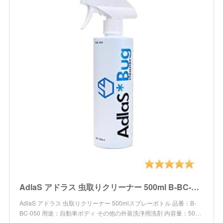
AdlaS アドラス 虫取りクリーナー 500ml B-BC-050 ボディ・ガラスに付いた虫・鳥糞、傷をつけずに分解除去
AdlaS アドラス 虫取りクリーナー 500mlスプレーボトル 品番：B-
BC-050 用途：自動車ボディ その他の外装洗浄用洗剤 内容量：50…