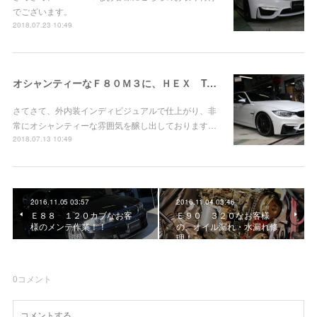
でございます。
2018.07.23 10:49
オシャンティーなＦ８０Ｍ３に、ＨＥＸ Tuning Ｓｔａｇｅ３！
さてさて、外内装インディビジュアルで仕上がり、非
常にオシャンティーな雰囲気を醸し出しております…
2018.07.13 10:49
2016.11.05 03:57
2016.11.04 03:46
Ｅ８８ １２０カブなお客
Ｅ９０ ３２０なお客様
様のメンテ作業！！
の、オイル漏れ・水漏れ修
理！
0
コメント