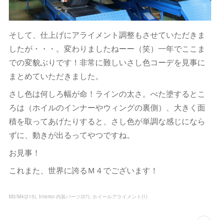
そして、仕上げにアライメント調整もさせていただきま
したが・・・。変わりましたねーー（笑）一年でここま
での変貌ぶりです！非常に難しいさし色コーデを見事に
まとめていただきました。
さし色は何しろ幅が命！ラインの太さ。べた塗するとこ
ろは（ホイルのインナーやウィングの裏側）、大きく面
積を取ってあげたりすると、さし色が単調な感じになら
ずに、動きが出るってやつですね。
お見事！
これまた、世界に誇るＭ４でございます！
M3/M4
(
215
)
Interior-内装パーツ
(
37
)
ホイールアライメント
(
1
)