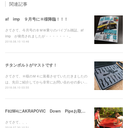
関連記事
af imp ９月号にＨ様降臨！！！
さてさて、今月号のＢＭＷ乗りのバイブル雑誌、af
imp が発売されましたが・・・・・・・。
2018.08.10 10:46
チタンボルトがマストです！
さてさて、Ｈ様のＭ４に装着させていただきましたの
は、先日ご紹介してから非常にお問い合わせの多い…
2018.08.10 03:55
F82M4にAKRAPOVIC Down Pipeお取り付け！
さてさて、、、
2018.07.30 10:51