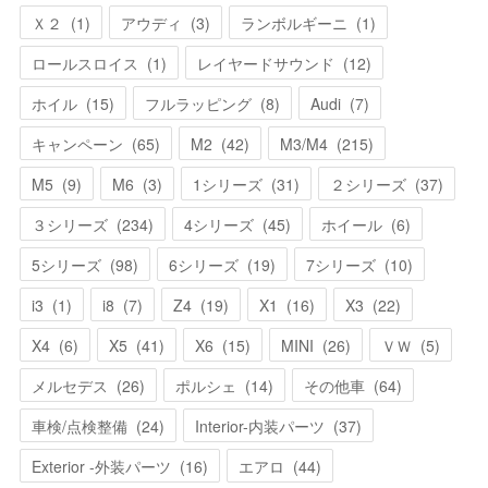
Ｘ２
(
1
)
アウディ
(
3
)
ランボルギーニ
(
1
)
ロールスロイス
(
1
)
レイヤードサウンド
(
12
)
ホイル
(
15
)
フルラッピング
(
8
)
Audi
(
7
)
キャンペーン
(
65
)
M2
(
42
)
M3/M4
(
215
)
M5
(
9
)
M6
(
3
)
1シリーズ
(
31
)
２シリーズ
(
37
)
３シリーズ
(
234
)
4シリーズ
(
45
)
ホイール
(
6
)
5シリーズ
(
98
)
6シリーズ
(
19
)
7シリーズ
(
10
)
i3
(
1
)
i8
(
7
)
Z4
(
19
)
X1
(
16
)
X3
(
22
)
X4
(
6
)
X5
(
41
)
X6
(
15
)
MINI
(
26
)
ＶＷ
(
5
)
メルセデス
(
26
)
ポルシェ
(
14
)
その他車
(
64
)
車検/点検整備
(
24
)
Interior-内装パーツ
(
37
)
Exterior -外装パーツ
(
16
)
エアロ
(
44
)