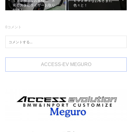
Ｅ９２Ｍ３なお客様に、Ａ
Ｅ９２Ｍ３なお客さまに
ＲＣスタビライザーお取り
色々と！
付け！
0
コメント
ACCESS-EV MEGURO