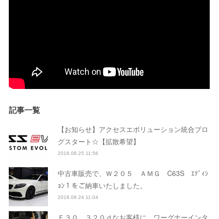
記事一覧
【お知らせ】アクセスエボリューション統合ブロ
グスタート☆【拡散希望】
2018.08.25 11:56
中古車販売で、Ｗ２０５ ＡＭＧ C63S ｴﾃﾞｨｼ
ｮﾝ１をご納車いたしました。
2018.08.24 11:04
Ｆ３０ ３２０ｄなお客様に、ワーグナーインタ