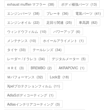
exhaust muffler-マフラー
(
38
)
ボディ補強パーツ
(
13
)
エンジンパーツ
(
38
)
ブレーキ
(
36
)
電装パーツ
(
41
)
エンジンオイル
(
22
)
足回り関連
(
25
)
車高調
(
82
)
ウィンドウフィルム
(
10
)
パワーアップ
(
6
)
メンテナンス
(
10
)
ホイールアライメント
(
1
)
タイヤ
(
33
)
テールレンズ
(
34
)
レーダー /ドラレコ
(
34
)
デジタルメーター
(
5
)
ＨＲＥ
(
3
)
BREMBO
(
2
)
AKRAPOVIC
(
1
)
Ｍパフォーマンス
(
32
)
Lock音
(
18
)
Xpelプロテクションフィルム
(
11
)
AdlaSボディコーティング
(
1
)
Adlasインテリアコーティング
(
3
)