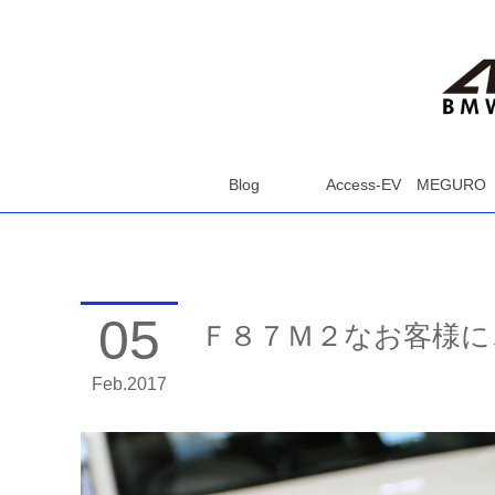
Blog
Access-EV MEGURO
05
Ｆ８７Ｍ２なお客様に
Feb
2017