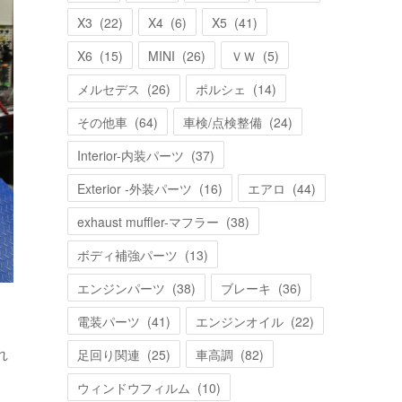
X3
(
22
)
X4
(
6
)
X5
(
41
)
X6
(
15
)
MINI
(
26
)
ＶＷ
(
5
)
メルセデス
(
26
)
ポルシェ
(
14
)
その他車
(
64
)
車検/点検整備
(
24
)
Interior-内装パーツ
(
37
)
Exterior -外装パーツ
(
16
)
エアロ
(
44
)
exhaust muffler-マフラー
(
38
)
ボディ補強パーツ
(
13
)
エンジンパーツ
(
38
)
ブレーキ
(
36
)
電装パーツ
(
41
)
エンジンオイル
(
22
)
れ
足回り関連
(
25
)
車高調
(
82
)
ウィンドウフィルム
(
10
)