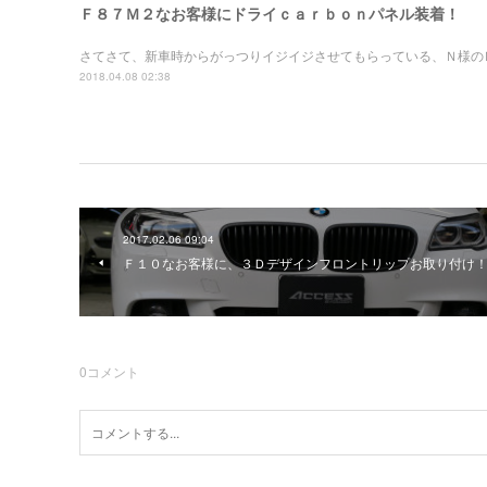
Ｆ８７Ｍ２なお客様にドライｃａｒｂｏｎパネル装着！
さてさて、新車時からがっつりイジイジさせてもらっている、Ｎ様の
2018.04.08 02:38
2017.02.06 09:04
Ｆ１０なお客様に、３Ｄデザインフロントリップお取り付け
0
コメント