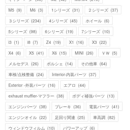
M5
(
9
)
M6
(
3
)
1シリーズ
(
31
)
２シリーズ
(
37
)
３シリーズ
(
234
)
4シリーズ
(
45
)
ホイール
(
6
)
5シリーズ
(
98
)
6シリーズ
(
19
)
7シリーズ
(
10
)
i3
(
1
)
i8
(
7
)
Z4
(
19
)
X1
(
16
)
X3
(
22
)
X4
(
6
)
X5
(
41
)
X6
(
15
)
MINI
(
26
)
ＶＷ
(
5
)
メルセデス
(
26
)
ポルシェ
(
14
)
その他車
(
64
)
車検/点検整備
(
24
)
Interior-内装パーツ
(
37
)
Exterior -外装パーツ
(
16
)
エアロ
(
44
)
exhaust muffler-マフラー
(
38
)
ボディ補強パーツ
(
13
)
エンジンパーツ
(
38
)
ブレーキ
(
36
)
電装パーツ
(
41
)
エンジンオイル
(
22
)
足回り関連
(
25
)
車高調
(
82
)
ウィンドウフィルム
(
10
)
パワーアップ
(
6
)