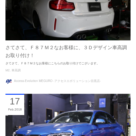
さてさて、Ｆ８７Ｍ２なお客様に、３Ｄデザイン車高調
お取り付け！
さてさて、Ｆ８７Ｍ２なお客様にこちらのお取り付けでございます。
M2
車高調
Access-Evolution MEGURO -アクセスエボリューション目黒店-
17
Feb
2018