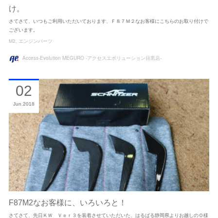
け。
さてさて、いつもご利用いただいております、Ｆ８７Ｍ２なお客様にこちらのお取り付けで
ございます。
M2
エンジンパーツ
Access-Evolution MEGURO -アクセスエボリューション目黒店-
02
Jun
2018
F87M2なお客様に、いろいろと！
さてさて、先日ＫＷ Ｖｅｒ３を装着させていただいた、はるばる静岡県よりお越しのＯ様