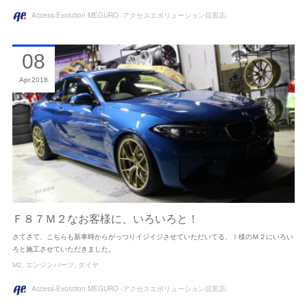
Access-Evolution MEGURO -アクセスエボリューション目黒店-
08
Apr
2018
Ｆ８７Ｍ２なお客様に、いろいろと！
さてさて、こちらも新車時からがっつりイジイジさせていただいてる、Ｉ様のＭ２にいろい
ろと施工させていただきました。
M2
エンジンパーツ
タイヤ
Access-Evolution MEGURO -アクセスエボリューション目黒店-