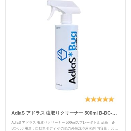
AdlaS アドラス 虫取りクリーナー 500ml B-BC-050 ボディ・ガラスに付いた虫・鳥糞、傷をつけずに分解除去
AdlaS アドラス 虫取りクリーナー 500mlスプレーボトル 品番：B-
BC-050 用途：自動車ボディ その他の外装洗浄用洗剤 内容量：50…