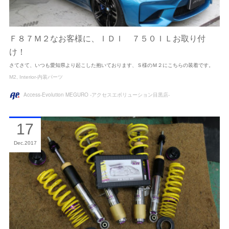
Ｆ８７Ｍ２なお客様に、ＩＤＩ ７５０ＩＬお取り付
け！
さてさて、いつも愛知県より起こした抱いております、Ｓ様のＭ２にこちらの装着です。
M2
Interior-内装パーツ
Access-Evolution MEGURO -アクセスエボリューション目黒店-
17
Dec
2017