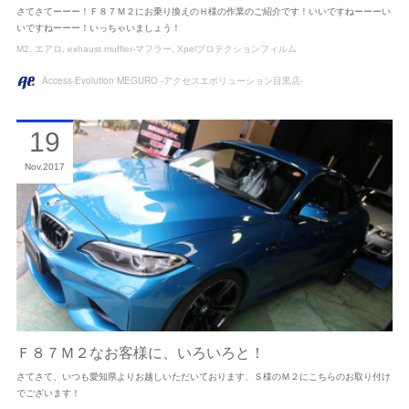
さてさてーーー！Ｆ８７Ｍ２にお乗り換えのＨ様の作業のご紹介です！いいですねーーーい
いですねーーー！いっちゃいましょう！
M2
エアロ
exhaust muffler-マフラー
Xpelプロテクションフィルム
Access-Evolution MEGURO -アクセスエボリューション目黒店-
19
Nov
2017
Ｆ８７Ｍ２なお客様に、いろいろと！
さてさて、いつも愛知県よりお越しいただいております、Ｓ様のＭ２にこちらのお取り付け
でございます！