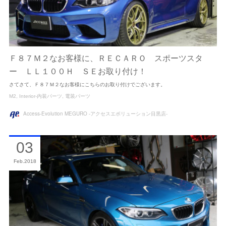
Ｆ８７Ｍ２なお客様に、ＲＥＣＡＲＯ スポーツスタ
ー ＬＬ１００Ｈ ＳＥお取り付け！
さてさて、Ｆ８７Ｍ２なお客様にこちらのお取り付けでございます。
M2
Interior-内装パーツ
電装パーツ
Access-Evolution MEGURO -アクセスエボリューション目黒店-
03
Feb
2018