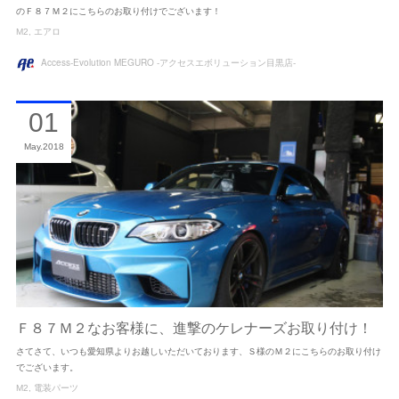
のＦ８７Ｍ２にこちらのお取り付けでございます！
M2
エアロ
Access-Evolution MEGURO -アクセスエボリューション目黒店-
01
May
2018
Ｆ８７Ｍ２なお客様に、進撃のケレナーズお取り付け！
さてさて、いつも愛知県よりお越しいただいております、Ｓ様のＭ２にこちらのお取り付け
でございます。
M2
電装パーツ