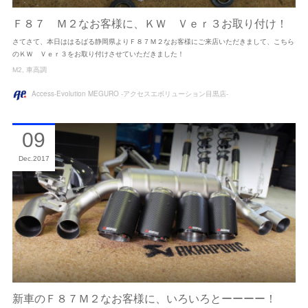
Ｆ８７ Ｍ２なお客様に、ＫＷ Ｖｅｒ３お取り付け！
さてさて、本日ははるばる静岡県よりＦ８７Ｍ２なお客様にご来店いただきまして、こちら
のＫＷ Ｖｅｒ３をお取り付けさせていただきました！
M2
車高調
Access-Evolution MEGURO -アクセスエボリューション目黒店-
09
Dec
2017
新車のＦ８７Ｍ２なお客様に、いろいろとーーーー！