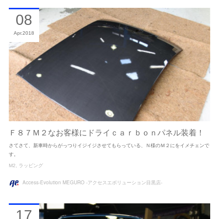
08
Apr
2018
Ｆ８７Ｍ２なお客様にドライｃａｒｂｏｎパネル装着！
さてさて、新車時からがっつりイジイジさせてもらっている、Ｎ様のＭ２にをイメチェンで
す。
M2
ラッピング
Access-Evolution MEGURO -アクセスエボリューション目黒店-
17