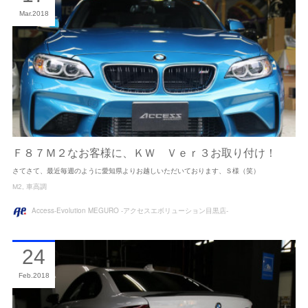
Mar
2018
Ｆ８７Ｍ２なお客様に、ＫＷ Ｖｅｒ３お取り付け！
さてさて、最近毎週のように愛知県よりお越しいただいております、Ｓ様（笑）
M2
車高調
Access-Evolution MEGURO -アクセスエボリューション目黒店-
24
Feb
2018