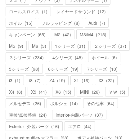
Ｘ２
(
1
)
アウディ
(
3
)
ランボルギーニ
(
1
)
ロールスロイス
(
1
)
レイヤードサウンド
(
12
)
ホイル
(
15
)
フルラッピング
(
8
)
Audi
(
7
)
キャンペーン
(
65
)
M2
(
42
)
M3/M4
(
215
)
M5
(
9
)
M6
(
3
)
1シリーズ
(
31
)
２シリーズ
(
37
)
３シリーズ
(
234
)
4シリーズ
(
45
)
ホイール
(
6
)
5シリーズ
(
98
)
6シリーズ
(
19
)
7シリーズ
(
10
)
i3
(
1
)
i8
(
7
)
Z4
(
19
)
X1
(
16
)
X3
(
22
)
X4
(
6
)
X5
(
41
)
X6
(
15
)
MINI
(
26
)
ＶＷ
(
5
)
メルセデス
(
26
)
ポルシェ
(
14
)
その他車
(
64
)
車検/点検整備
(
24
)
Interior-内装パーツ
(
37
)
Exterior -外装パーツ
(
16
)
エアロ
(
44
)
exhaust muffler-マフラー
(
38
)
ボディ補強パーツ
(
13
)