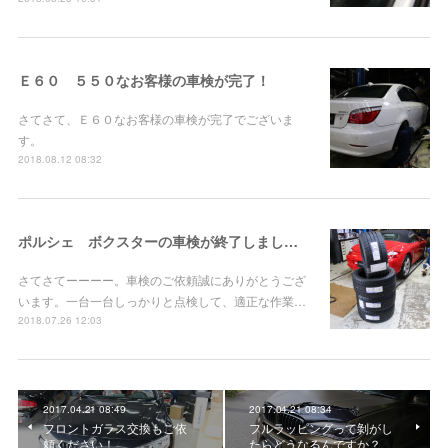
Ｅ６０ ５５０なお客様の車検が完了！
さてさて、Ｅ６０なお客様の車検が完了でございま
す。
2018.08.12 08:32
ポルシェ ボクスターの車検が終了しました！
さてさてーーーー。車検のご依頼誠にありがとうござ
います。一台一台しっかりと点検して、適正な作業…
2018.07.26 12:03
2017.04.21 08:49
2017.04.21 08:34
フロントガラス交換もご依
フルラッピングって剝がし
頼ください！
たらどうなるんですか？