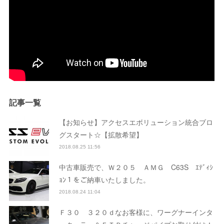
記事一覧
【お知らせ】アクセスエボリューション統合ブロ
グスタート☆【拡散希望】
2018.08.25 11:56
中古車販売で、Ｗ２０５ ＡＭＧ C63S ｴﾃﾞｨｼ
ｮﾝ１をご納車いたしました。
2018.08.24 11:04
Ｆ３０ ３２０ｄなお客様に、ワーグナーインタ