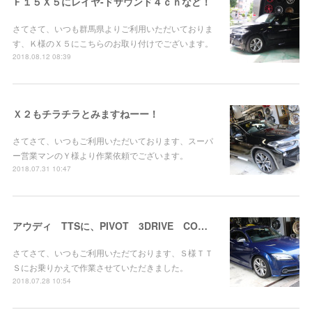
Ｆ１５Ｘ５にレイヤ-ドサウンド４ｃｈなど！
さてさて、いつも群馬県よりご利用いただいておりま
す、Ｋ様のＸ５にこちらのお取り付けでございます。
2018.08.12 08:39
Ｘ２もチラチラとみますねーー！
さてさて、いつもご利用いただいております、スーパ
ー営業マンのＹ様より作業依頼でございます。
2018.07.31 10:47
アウディ TTSに、PIVOT 3DRIVE COMPACTお取り付け。
さてさて、いつもご利用いただております、Ｓ様ＴＴ
Ｓにお乗りかえで作業させていただきました。
2018.07.28 10:54