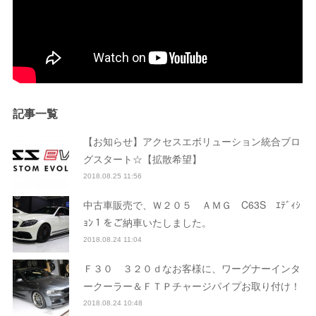
記事一覧
【お知らせ】アクセスエボリューション統合ブロ
グスタート☆【拡散希望】
2018.08.25 11:56
中古車販売で、Ｗ２０５ ＡＭＧ C63S ｴﾃﾞｨｼ
ｮﾝ１をご納車いたしました。
2018.08.24 11:04
Ｆ３０ ３２０ｄなお客様に、ワーグナーインタ
ークーラー＆ＦＴＰチャージパイプお取り付け！
2018.08.24 10:48