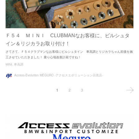
Ｆ５４ ＭＩＮＩ CLUBMANなお客様に、ビルシュタ
イン＆リジカラお取り付け！
さてさて、Ｆ５４クラブマンなお客様にビルシュタイン 車高調とリジカラちゃん前後を施
工させていただきました！ 乗り心地改善計画ですね！
MINI
車高調
Access-Evolution MEGURO -アクセスエボリューション目黒店-
1
2
3