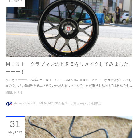
Jun
2017
ＭＩＮＩ クラブマンのＨＲＥをリメイクしてみました
ーーー！
さてさてーーー。Ｓ様のＭＩＮＩ ＣＬＵＢＭＡＮのＨＲＥ ５６０Ｒがガリ傷がついてし
まので、ガリ傷修理を施工させていただきました！んで、ただ修理するだけではあれです…
MINI
ＨＲＥ
Access-Evolution MEGURO -アクセスエボリューション目黒店-
31
May
2017