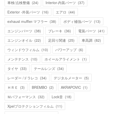
車検/点検整備
(
24
)
Interior-内装パーツ
(
37
)
Exterior -外装パーツ
(
16
)
エアロ
(
44
)
exhaust muffler-マフラー
(
38
)
ボディ補強パーツ
(
13
)
エンジンパーツ
(
38
)
ブレーキ
(
36
)
電装パーツ
(
41
)
エンジンオイル
(
22
)
足回り関連
(
25
)
車高調
(
82
)
ウィンドウフィルム
(
10
)
パワーアップ
(
6
)
メンテナンス
(
10
)
ホイールアライメント
(
1
)
タイヤ
(
33
)
テールレンズ
(
34
)
レーダー /ドラレコ
(
34
)
デジタルメーター
(
5
)
ＨＲＥ
(
3
)
BREMBO
(
2
)
AKRAPOVIC
(
1
)
Ｍパフォーマンス
(
32
)
Lock音
(
18
)
Xpelプロテクションフィルム
(
11
)