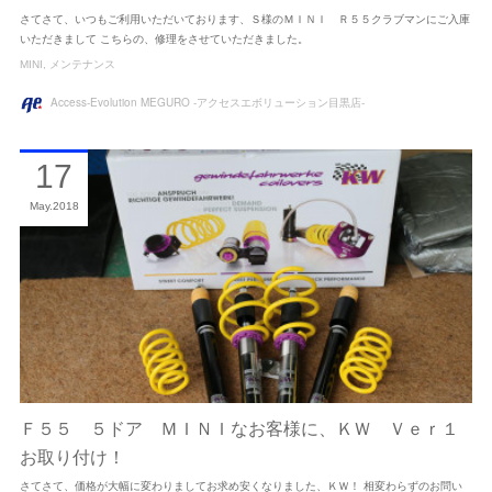
さてさて、いつもご利用いただいております、Ｓ様のＭＩＮＩ Ｒ５５クラブマンにご入庫
いただきまして こちらの、修理をさせていただきました。
MINI
メンテナンス
Access-Evolution MEGURO -アクセスエボリューション目黒店-
17
May
2018
Ｆ５５ ５ドア ＭＩＮＩなお客様に、ＫＷ Ｖｅｒ１
お取り付け！
さてさて、価格が大幅に変わりましてお求め安くなりました、ＫＷ！ 相変わらずのお問い