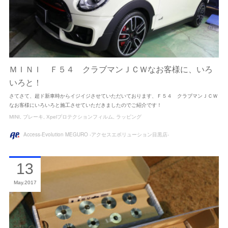
ＭＩＮＩ Ｆ５４ クラブマンＪＣＷなお客様に、いろ
いろと！
さてさて、超ド新車時からイジイジさせていただいております、Ｆ５４ クラブマンＪＣＷ
なお客様にいろいろと施工させていただきましたのでご紹介です！
MINI
ブレーキ
Xpelプロテクションフィルム
ラッピング
Access-Evolution MEGURO -アクセスエボリューション目黒店-
13
May
2017