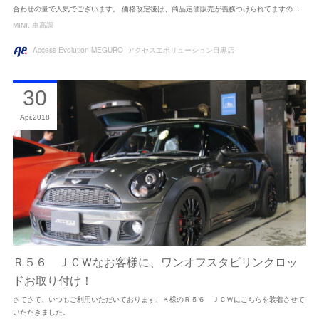
合わせの量で人気でございます。 価格改定後は、商品定価販売が義務つけられてますの…
MINI
車高調
Access-Evolution MEGURO -アクセスエボリューション目黒店-
30
Apr
2018
Ｒ５６ ＪＣＷなお客様に、ワンオフスタビリンクロッ
ドお取り付け！
さてさて、いつもご利用いただいております、Ｋ様のＲ５６ ＪＣＷにこちらを装着させて
いただきました。