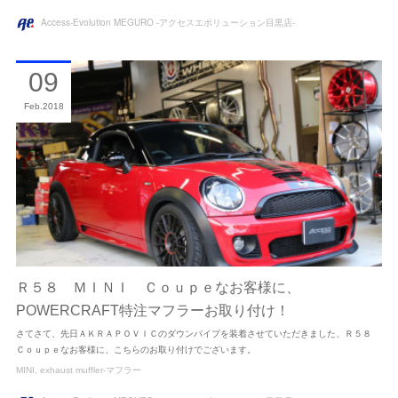
Access-Evolution MEGURO -アクセスエボリューション目黒店-
09
Feb
2018
Ｒ５８ ＭＩＮＩ Ｃｏｕｐｅなお客様に、
POWERCRAFT特注マフラーお取り付け！
さてさて、先日ＡＫＲＡＰＯＶＩＣのダウンパイプを装着させていただきました、Ｒ５８
Ｃｏｕｐｅなお客様に、こちらのお取り付けでございます。
MINI
exhaust muffler-マフラー