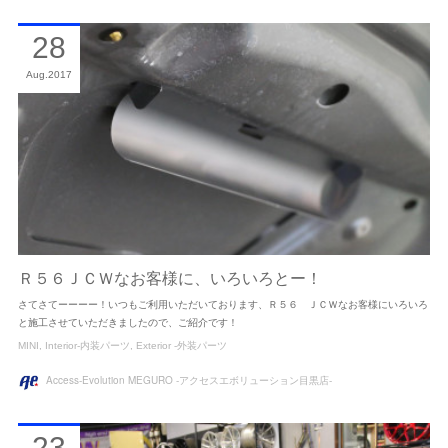
28
Aug
2017
Ｒ５６ＪＣＷなお客様に、いろいろとー！
さてさてーーーー！いつもご利用いただいております、Ｒ５６ ＪＣＷなお客様にいろいろ
と施工させていただきましたので、ご紹介です！
MINI
Interior-内装パーツ
Exterior -外装パーツ
Access-Evolution MEGURO -アクセスエボリューション目黒店-
23