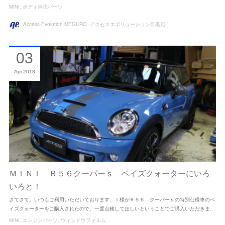
MINI
ボディ補強パーツ
Access-Evolution MEGURO -アクセスエボリューション目黒店-
03
Apr
2018
ＭＩＮＩ Ｒ５６クーパーｓ ベイズクォーターにいろ
いろと！
さてさて。いつもご利用いただいております、Ｉ様がＲ５６ クーパーｓの特別仕様車のベ
イズクォーターをご購入されたので、一度点検してほしいということでご購入いただきま…
MINI
エンジンパーツ
ウィンドウフィルム