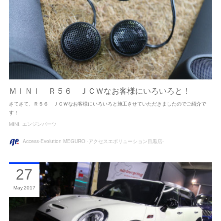
ＭＩＮＩ Ｒ５６ ＪＣＷなお客様にいろいろと！
さてさて、Ｒ５６ ＪＣＷなお客様にいろいろと施工させていただきましたのでご紹介で
す！
MINI
エンジンパーツ
Access-Evolution MEGURO -アクセスエボリューション目黒店-
27
May
2017