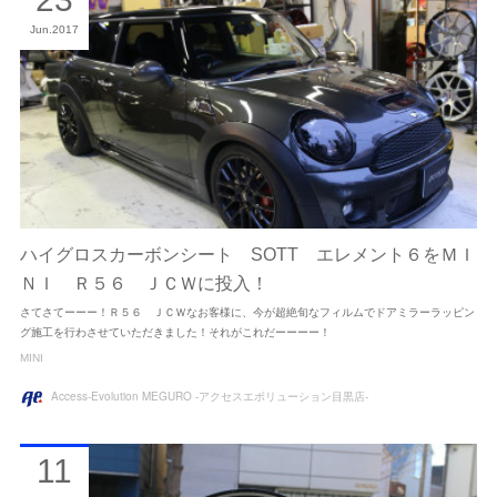
Jun
2017
ハイグロスカーボンシート SOTT エレメント６をＭＩ
ＮＩ Ｒ５６ ＪＣＷに投入！
さてさてーーー！Ｒ５６ ＪＣＷなお客様に、今が超絶旬なフィルムでドアミラーラッピン
グ施工を行わさせていただきました！それがこれだーーーー！
MINI
Access-Evolution MEGURO -アクセスエボリューション目黒店-
11