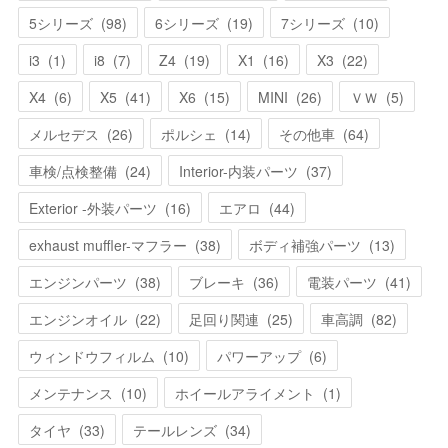
5シリーズ
(
98
)
6シリーズ
(
19
)
7シリーズ
(
10
)
i3
(
1
)
i8
(
7
)
Z4
(
19
)
X1
(
16
)
X3
(
22
)
X4
(
6
)
X5
(
41
)
X6
(
15
)
MINI
(
26
)
ＶＷ
(
5
)
メルセデス
(
26
)
ポルシェ
(
14
)
その他車
(
64
)
車検/点検整備
(
24
)
Interior-内装パーツ
(
37
)
Exterior -外装パーツ
(
16
)
エアロ
(
44
)
exhaust muffler-マフラー
(
38
)
ボディ補強パーツ
(
13
)
エンジンパーツ
(
38
)
ブレーキ
(
36
)
電装パーツ
(
41
)
エンジンオイル
(
22
)
足回り関連
(
25
)
車高調
(
82
)
ウィンドウフィルム
(
10
)
パワーアップ
(
6
)
メンテナンス
(
10
)
ホイールアライメント
(
1
)
タイヤ
(
33
)
テールレンズ
(
34
)