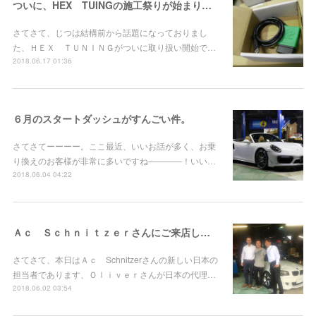
ついに、HEX TUINGの施工祭りが始まりました！
さてさて、じつは結構前から話題になっておりまし
た、ＨＥＸ ＴＵＮＩＮＧがついに取り扱い開始で…
2018.06.17 01:36
６月のスタートダッシュがすんごい件。
さてさてーーーー。ここ最近、いいお話が多く、お乗
り換えのお客様が非常に多いですね――――！いい…
2018.06.04 04:22
Ａｃ Ｓｃｈｎｉｔｚｅｒさんにご来店していただきました！
さてさて、本日はＡｃ Schnitzerさんの新しい日本の
担当者であります、Ｏｌｉｖｅｒさんが日本の代理…
2018.06.02 03:54