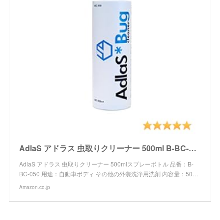
AdlaS アドラス 虫取りクリーナー 500ml B-BC-050 ボディ・ガラスに付いた虫・鳥糞、傷をつけずに分解除去
AdlaS アドラス 虫取りクリーナー 500mlスプレーボトル 品番：B-
BC-050 用途：自動車ボディ その他の外装洗浄用洗剤 内容量：50…
Amazon.co.jp