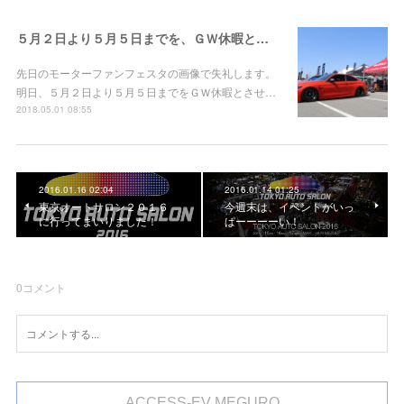
５月２日より５月５日までを、ＧＷ休暇とさせていただきます。
先日のモーターファンフェスタの画像で失礼します。
明日、５月２日より５月５日までをＧＷ休暇とさせ…
2018.05.01 08:55
2016.01.16 02:04
2016.01.14 01:25
東京オートサロン２０１６
今週末は、イベントがいっ
に行ってまいりました！
ぱーーーーい！
0
コメント
ACCESS-EV MEGURO