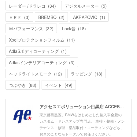
レーダー /ドラレコ
(
34
)
デジタルメーター
(
5
)
ＨＲＥ
(
3
)
BREMBO
(
2
)
AKRAPOVIC
(
1
)
Ｍパフォーマンス
(
32
)
Lock音
(
18
)
Xpelプロテクションフィルム
(
11
)
AdlaSボディコーティング
(
1
)
Adlasインテリアコーティング
(
3
)
ヘッドライトスモーク
(
12
)
ラッピング
(
18
)
つぶやき
(
88
)
イベント
(
49
)
アクセスエボリューション目黒店 ACCESS EVOLUTION MEGURO
東京都目黒区。BMWをはじめとした輸入車全般の
カスタム・ドレスアップ専門店。 車検・整備・メン
テナンス・修理・部品取付・コーティングなども、
お車のことならトータルでお任せください。