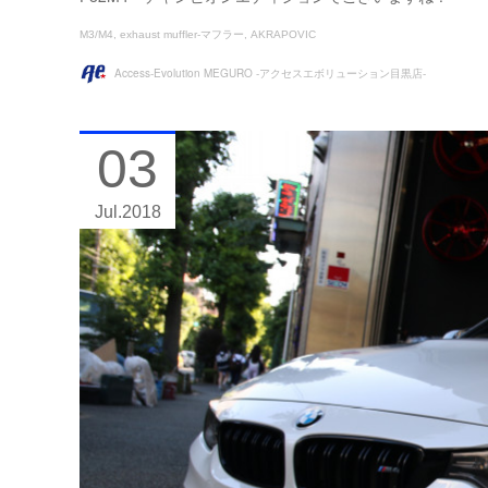
M3/M4
exhaust muffler-マフラー
AKRAPOVIC
Access-Evolution MEGURO -アクセスエボリューション目黒店-
03
Jul
2018