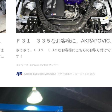
…
Ｆ３１ ３３５なお客様に、AKRAPOVIC
りま
さてさて、Ｆ３１ ３３５なお客様にこちらのお取り付けで
け…
す！
３シリーズ
exhaust muffler-マフラー
Access-Evolution MEGURO -アクセスエボリューション目黒店-