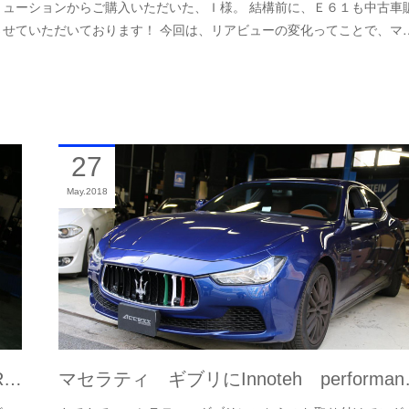
ューションからご購入いただいた、Ｉ様。 結構前に、Ｅ６１も中古車
せていただいております！ 今回は、リアビューの変化ってことで、マ
27
May
2018
R…
マセラティ ギブリにInnoteh performa