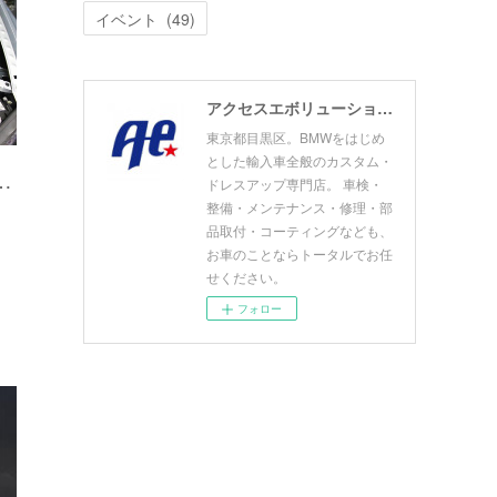
イベント
(
49
)
アクセスエボリューション目黒店 ACCESS EVOLUTION MEGURO
東京都目黒区。BMWをはじめ
とした輸入車全般のカスタム・
…
ドレスアップ専門店。 車検・
整備・メンテナンス・修理・部
品取付・コーティングなども、
お車のことならトータルでお任
せください。
フォロー