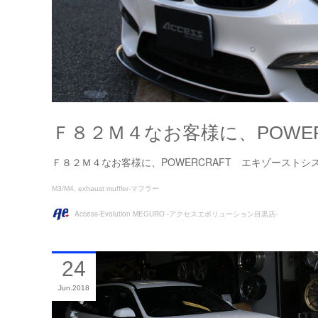
Ｆ８２Ｍ４なお客様に、POWE
Ｆ８２Ｍ４なお客様に、POWERCRAFT エキゾーストシ
M3/M4
exhaust muffler-マフラー
Access-Evolution MEGURO -アクセスエボリューション目黒店-
24
Jun
2018