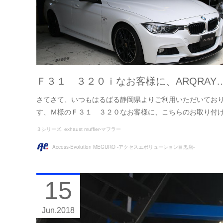
Ｆ３１ ３２０ｉなお客様に、ARQRAY
さてさて、いつもはるばる静岡県よりご利用いただいてお
す、Ｍ様のＦ３１ ３２０なお客様に、こちらのお取り付
３シリーズ
exhaust muffler-マフラー
Access-Evolution MEGURO -アクセスエボリューション目黒店-
15
Jun
2018