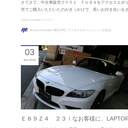
さてさて、中古車販売でＹ５１ ＦＵＧＡをアクセスエボリ
売でご購入いただいたのがきっかけで、長いお付き合いをさ
exhaust muffler-マフラー
Access-Evolution MEGURO -アクセスエボリューション目黒店-
03
Jun
2018
Ｅ８９Ｚ４ ２３ｉなお客様に、LAPTO