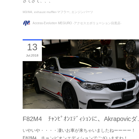
さてさて、、、
M3/M4
exhaust muffler-マフラー
エンジンパーツ
Access-Evolution MEGURO -アクセスエボリューション目黒店-
13
Jul
2018
F82M4 ﾁｬﾝﾋﾟｵﾝｴﾃﾞｨｼｮﾝに、Akrapovic
いやいや・・・・凄いお車が来ちゃいましたねーーーー！
F82M4 チャンピオンエディションでございますね！