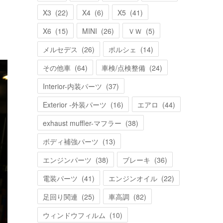
X3
(
22
)
X4
(
6
)
X5
(
41
)
X6
(
15
)
MINI
(
26
)
ＶＷ
(
5
)
メルセデス
(
26
)
ポルシェ
(
14
)
その他車
(
64
)
車検/点検整備
(
24
)
Interior-内装パーツ
(
37
)
Exterior -外装パーツ
(
16
)
エアロ
(
44
)
exhaust muffler-マフラー
(
38
)
ボディ補強パーツ
(
13
)
エンジンパーツ
(
38
)
ブレーキ
(
36
)
電装パーツ
(
41
)
エンジンオイル
(
22
)
足回り関連
(
25
)
車高調
(
82
)
ウィンドウフィルム
(
10
)