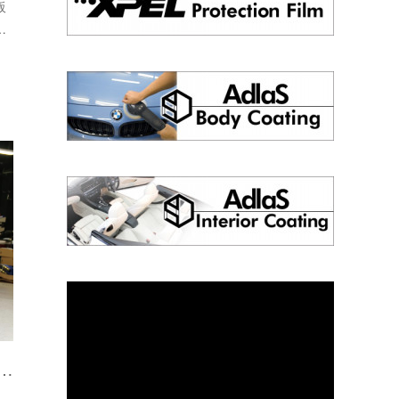
販
…
n…