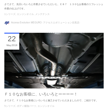
さてさて、先日いろいろと作業させていただいた、Ｅ８７ １３０なお客様のリフレッシュ
作業の仕上げです。
1シリーズ
エンジンオイル
メンテナンス
Access-Evolution MEGURO -アクセスエボリューション目黒店-
22
May
2018
Ｆ１０なお客様に、いろいろとーーーー！
さてさて、Ｆ１０なお客様にいろいろと施工させていただきましたので、ご紹介です。
5シリーズ
ボディ補強パーツ
エンジンオイル