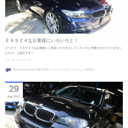
Ｅ８９Ｚ４なお客様にいろいろと！
さてさて、Ｅ８９Ｚ４なお客様にご来店いただきましていろいろと作業させていただきまし
たので、ご紹介です！
Ｚ3
エンジンオイル
Access-Evolution MEGURO -アクセスエボリューション目黒店-
29
Sep
2017