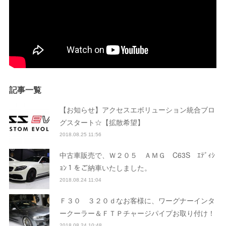
記事一覧
【お知らせ】アクセスエボリューション統合ブロ
グスタート☆【拡散希望】
2018.08.25 11:56
中古車販売で、Ｗ２０５ ＡＭＧ C63S ｴﾃﾞｨｼ
ｮﾝ１をご納車いたしました。
2018.08.24 11:04
Ｆ３０ ３２０ｄなお客様に、ワーグナーインタ
ークーラー＆ＦＴＰチャージパイプお取り付け！
2018.08.24 10:48