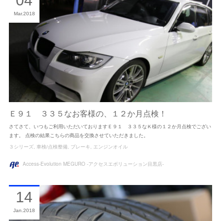
04
Mar
2018
Ｅ９１ ３３５なお客様の、１２か月点検！
さてさて、いつもご利用いただいておりますＥ９１ ３３５なＫ様の１２か月点検でござい
ます。 点検の結果こちらの商品を交換させていただきました。
３シリーズ
車検/点検整備
ブレーキ
エンジンオイル
Access-Evolution MEGURO -アクセスエボリューション目黒店-
14
Jan
2018