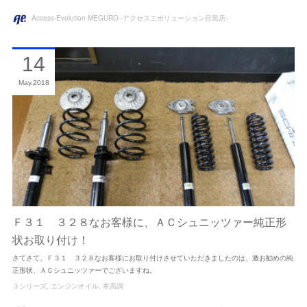
Access-Evolution MEGURO -アクセスエボリューション目黒店-
14
May
2018
Ｆ３１ ３２８なお客様に、ＡＣシュニッツァー純正形
状お取り付け！
さてさて、Ｆ３１ ３２８なお客様にお取り付けさせていただきましたのは、激お勧めの純
正形状、ＡＣシュニッツァーでございますね。
３シリーズ
エンジンオイル
車高調