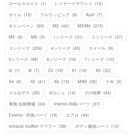
ロールスロイス
(
1
)
レイヤードサウンド
(
12
)
ホイル
(
15
)
フルラッピング
(
8
)
Audi
(
7
)
キャンペーン
(
65
)
M2
(
42
)
M3/M4
(
215
)
M5
(
9
)
M6
(
3
)
1シリーズ
(
31
)
２シリーズ
(
37
)
３シリーズ
(
234
)
4シリーズ
(
45
)
ホイール
(
6
)
5シリーズ
(
98
)
6シリーズ
(
19
)
7シリーズ
(
10
)
i3
(
1
)
i8
(
7
)
Z4
(
19
)
X1
(
16
)
X3
(
22
)
X4
(
6
)
X5
(
41
)
X6
(
15
)
MINI
(
26
)
ＶＷ
(
5
)
メルセデス
(
26
)
ポルシェ
(
14
)
その他車
(
64
)
車検/点検整備
(
24
)
Interior-内装パーツ
(
37
)
Exterior -外装パーツ
(
16
)
エアロ
(
44
)
exhaust muffler-マフラー
(
38
)
ボディ補強パーツ
(
13
)