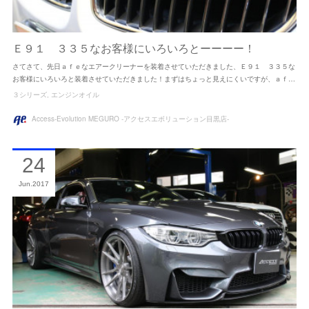
Ｅ９１ ３３５なお客様にいろいろとーーーー！
さてさて、先日ａｆｅなエアークリーナーを装着させていただきました、Ｅ９１ ３３５な
お客様にいろいろと装着させていただきました！まずはちょっと見えにくいですが、ａｆ…
３シリーズ
エンジンオイル
Access-Evolution MEGURO -アクセスエボリューション目黒店-
24
Jun
2017