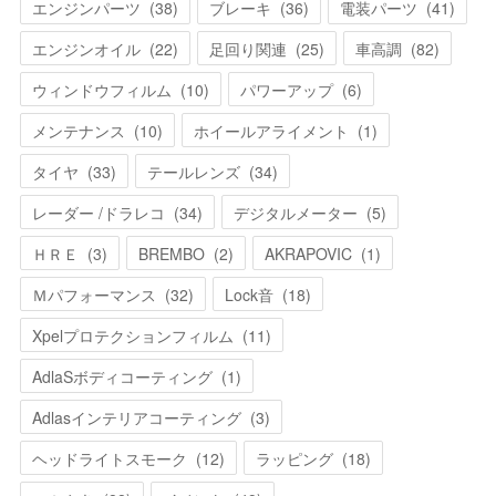
エンジンパーツ
(
38
)
ブレーキ
(
36
)
電装パーツ
(
41
)
エンジンオイル
(
22
)
足回り関連
(
25
)
車高調
(
82
)
ウィンドウフィルム
(
10
)
パワーアップ
(
6
)
メンテナンス
(
10
)
ホイールアライメント
(
1
)
タイヤ
(
33
)
テールレンズ
(
34
)
レーダー /ドラレコ
(
34
)
デジタルメーター
(
5
)
ＨＲＥ
(
3
)
BREMBO
(
2
)
AKRAPOVIC
(
1
)
Ｍパフォーマンス
(
32
)
Lock音
(
18
)
Xpelプロテクションフィルム
(
11
)
AdlaSボディコーティング
(
1
)
Adlasインテリアコーティング
(
3
)
ヘッドライトスモーク
(
12
)
ラッピング
(
18
)