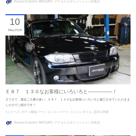
Access-Evolution MEGURO -アクセスエボリューション目黒店-
10
May
2018
Ｅ８７ １３０なお客様にいろいろと―――――！
さてさて、最近ご入庫の多い、Ｅ８７ １３０なお客様にいろいろと施工させていただきま
したのでご紹介です！
1シリーズ
ボディ補強パーツ
エンジンパーツ
エンジンオイル
足回り関連
Access-Evolution MEGURO -アクセスエボリューション目黒店-