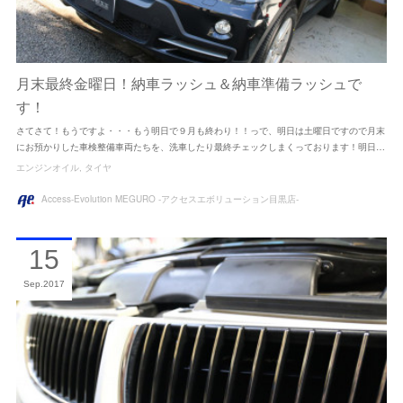
月末最終金曜日！納車ラッシュ＆納車準備ラッシュで
す！
さてさて！もうですよ・・・もう明日で９月も終わり！！っで、明日は土曜日ですので月末
にお預かりした車検整備車両たちを、洗車したり最終チェックしまくっております！明日…
エンジンオイル
タイヤ
Access-Evolution MEGURO -アクセスエボリューション目黒店-
15
Sep
2017