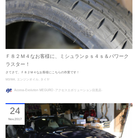
Ｆ８２Ｍ４なお客様に、ミシュランｐｓ４ｓ＆パワーク
ラスター！
さてさて、Ｆ８２Ｍ４なお客様にこちらの作業です！
M3/M4
エンジンオイル
タイヤ
Access-Evolution MEGURO -アクセスエボリューション目黒店-
24
Nov
2017