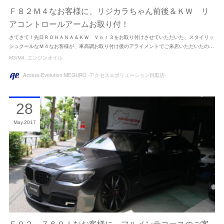
Ｆ８２Ｍ４なお客様に、リジカラちゃん前後＆ＫＷ リ
アコントロールアームお取り付！
さてさて！先日ＲＯＨＡＮＡ＆ＫＷ Ｖｅｒ３をお取り付けさせていただいた、スタイリッ
シュクールなＭ４なお客様が、車高調お取り付け後のアライメントでご来店いただいたの…
M3/M4
エンジンオイル
Access-Evolution MEGURO -アクセスエボリューション目黒店-
28
May
2017