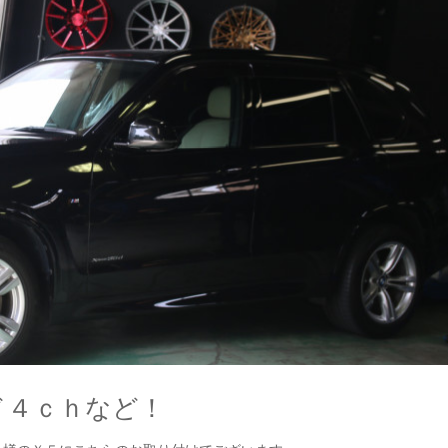
ド４ｃｈなど！