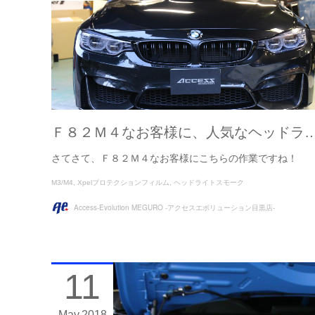
Ｆ８２Ｍ４なお客様に、人気なヘッドラ
さてさて、Ｆ８２Ｍ４なお客様にこちらの作業ですね！
M3/M4
Xpelプロテクションフィルム
ヘッドライトスモーク
Access-Evolution MEGURO -アクセスエボリューション目黒店-
11
May
2018