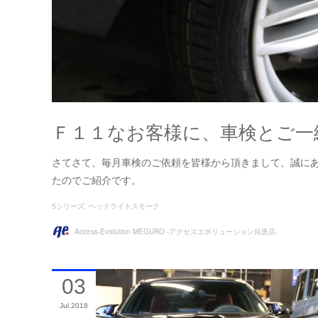
Ｆ１１なお客様に、車検とご一
さてさて、毎月車検のご依頼を皆様から頂きまして、誠に
たのでご紹介です。
5シリーズ
ヘッドライトスモーク
Access-Evolution MEGURO -アクセスエボリューション目黒店-
03
Jul
2018