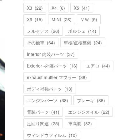
X3
(
22
)
X4
(
6
)
X5
(
41
)
X6
(
15
)
MINI
(
26
)
ＶＷ
(
5
)
メルセデス
(
26
)
ポルシェ
(
14
)
その他車
(
64
)
車検/点検整備
(
24
)
Interior-内装パーツ
(
37
)
Exterior -外装パーツ
(
16
)
エアロ
(
44
)
exhaust muffler-マフラー
(
38
)
ボディ補強パーツ
(
13
)
エンジンパーツ
(
38
)
ブレーキ
(
36
)
電装パーツ
(
41
)
エンジンオイル
(
22
)
足回り関連
(
25
)
車高調
(
82
)
ウィンドウフィルム
(
10
)