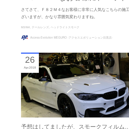
さてさて、Ｆ８２Ｍ４なお客様に非常に人気なこちらの施
ざいますが、かなり雰囲気変わりますね。
M3/M4
テールレンズ
ヘッドライトスモーク
Access-Evolution MEGURO -アクセスエボリューション目黒店-
26
Apr
2018
予想はしてましたが、スモークフィルム