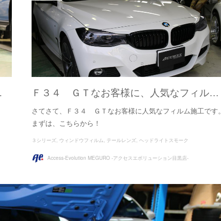
…
Ｆ３４ ＧＴなお客様に、人気なフィル…
さてさて、Ｆ３４ ＧＴなお客様に人気なフィルム施工です
まずは、こちらから！
３シリーズ
ウィンドウフィルム
テールレンズ
ヘッドライトスモーク
Access-Evolution MEGURO -アクセスエボリューション目黒店-