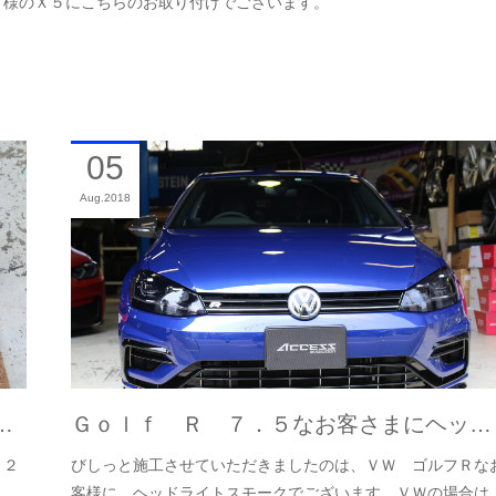
Ｋ様のＸ５にこちらのお取り付けでございます。
05
Aug
2018
…
Ｇｏｌｆ Ｒ ７．５なお客さまにヘッ…
８２
びしっと施工させていただきましたのは、ＶＷ ゴルフＲな
客様に、ヘッドライトスモークでございます。ＶＷの場合は