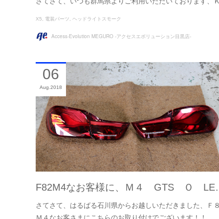
さてさて、いつも群馬県よりご利用いただいております、
X5
電装パーツ
ヘッドライトスモーク
Access-Evolution MEGURO -アクセスエボリューション目黒店-
06
Aug
2018
F82M4なお客様に、Ｍ４ GTS Ｏ LE
さてさて、はるばる石川県からお越しいただきました、Ｆ
Ｍ４なお客さまにこちらのお取り付けでございます！！