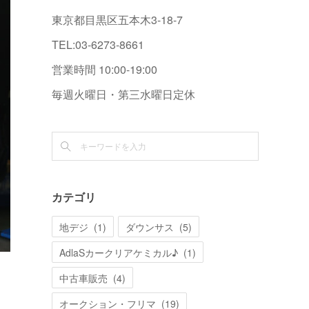
東京都目黒区五本木3-18-7
TEL:03-6273-8661
営業時間 10:00-19:00
毎週火曜日・第三水曜日定休
カテゴリ
地デジ
(
1
)
ダウンサス
(
5
)
AdlaSカークリアケミカル♪
(
1
)
中古車販売
(
4
)
オークション・フリマ
(
19
)