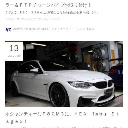
ラー＆ＦＴＰチャージパイプお取り付け！
さてさて、Ｆ３０ ３２０ｄなお客様にこちらの商品のお取り付けです。
３シリーズ
エンジンパーツ
パワーアップ
Access-Evolution MEGURO -アクセスエボリューション目黒店-
13
Jul
2018
オシャンティーなＦ８０Ｍ３に、ＨＥＸ Tuning Ｓｔ
ａｇｅ３！