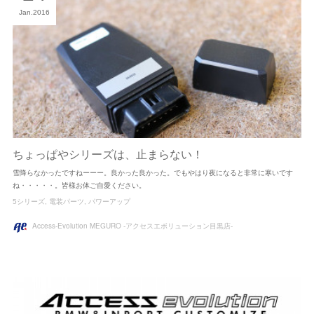
Jan
2016
ちょっぱやシリーズは、止まらない！
雪降らなかったですねーーー。良かった良かった。でもやはり夜になると非常に寒いです
ね・・・・・。皆様お体ご自愛ください。
5シリーズ
電装パーツ
パワーアップ
Access-Evolution MEGURO -アクセスエボリューション目黒店-