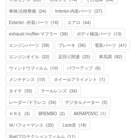
車検/点検整備
(
24
)
Interior-内装パーツ
(
37
)
Exterior -外装パーツ
(
16
)
エアロ
(
44
)
exhaust muffler-マフラー
(
38
)
ボディ補強パーツ
(
13
)
エンジンパーツ
(
38
)
ブレーキ
(
36
)
電装パーツ
(
41
)
エンジンオイル
(
22
)
足回り関連
(
25
)
車高調
(
82
)
ウィンドウフィルム
(
10
)
パワーアップ
(
6
)
メンテナンス
(
10
)
ホイールアライメント
(
1
)
タイヤ
(
33
)
テールレンズ
(
34
)
レーダー /ドラレコ
(
34
)
デジタルメーター
(
5
)
ＨＲＥ
(
3
)
BREMBO
(
2
)
AKRAPOVIC
(
1
)
Ｍパフォーマンス
(
32
)
Lock音
(
18
)
Xpelプロテクションフィルム
(
11
)