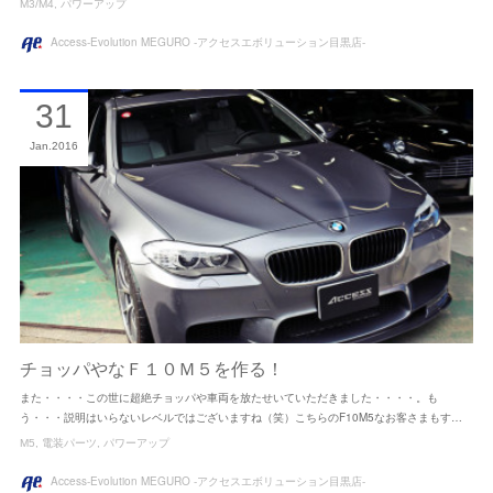
M3/M4
パワーアップ
Access-Evolution MEGURO -アクセスエボリューション目黒店-
31
Jan
2016
チョッパやなＦ１０Ｍ５を作る！
また・・・・この世に超絶チョッパや車両を放たせいていただきました・・・・。も
う・・・説明はいらないレベルではございますね（笑）こちらのF10M5なお客さまもす…
M5
電装パーツ
パワーアップ
Access-Evolution MEGURO -アクセスエボリューション目黒店-