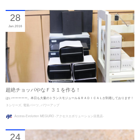
28
Jan
2016
超絶チョッパやなＦ３１を作る！
はいーーーーー。本日も大量のトランスモジュール＆ＲＡＤＩＣＡＬが到着しております！
３シリーズ
電装パーツ
パワーアップ
Access-Evolution MEGURO -アクセスエボリューション目黒店-
24