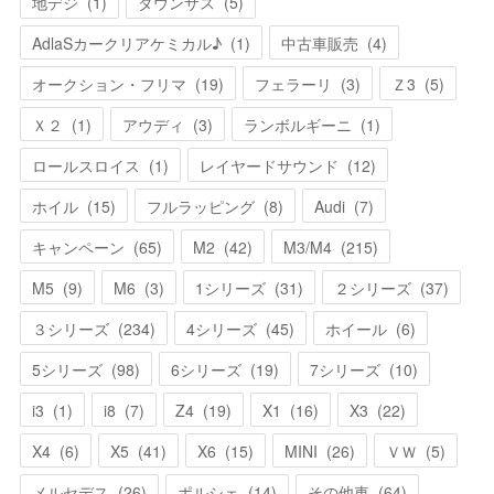
地デジ
(
1
)
ダウンサス
(
5
)
AdlaSカークリアケミカル♪
(
1
)
中古車販売
(
4
)
オークション・フリマ
(
19
)
フェラーリ
(
3
)
Ｚ3
(
5
)
Ｘ２
(
1
)
アウディ
(
3
)
ランボルギーニ
(
1
)
ロールスロイス
(
1
)
レイヤードサウンド
(
12
)
ホイル
(
15
)
フルラッピング
(
8
)
Audi
(
7
)
キャンペーン
(
65
)
M2
(
42
)
M3/M4
(
215
)
M5
(
9
)
M6
(
3
)
1シリーズ
(
31
)
２シリーズ
(
37
)
３シリーズ
(
234
)
4シリーズ
(
45
)
ホイール
(
6
)
5シリーズ
(
98
)
6シリーズ
(
19
)
7シリーズ
(
10
)
i3
(
1
)
i8
(
7
)
Z4
(
19
)
X1
(
16
)
X3
(
22
)
X4
(
6
)
X5
(
41
)
X6
(
15
)
MINI
(
26
)
ＶＷ
(
5
)
メルセデス
(
26
)
ポルシェ
(
14
)
その他車
(
64
)