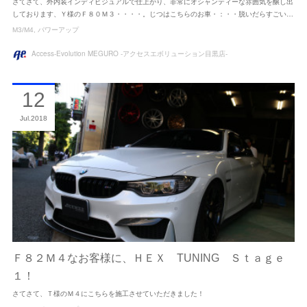
さてさて、外内装インディビジュアルで仕上がり、非常にオシャンティーな雰囲気を醸し出
しております、Ｙ様のＦ８０Ｍ３・・・・。じつはこちらのお車・：・・脱いだらすごい…
M3/M4
パワーアップ
Access-Evolution MEGURO -アクセスエボリューション目黒店-
12
Jul
2018
Ｆ８２Ｍ４なお客様に、ＨＥＸ TUNING Ｓｔａｇｅ
１！
さてさて、Ｔ様のＭ４にこちらを施工させていただきました！